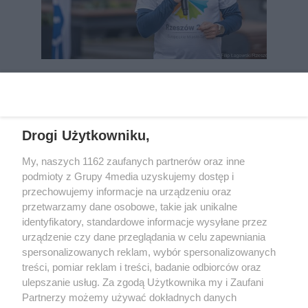
REKLAMA
Drogi Użytkowniku,
My, naszych 1162 zaufanych partnerów oraz inne
podmioty z Grupy 4media uzyskujemy dostęp i
przechowujemy informacje na urządzeniu oraz
przetwarzamy dane osobowe, takie jak unikalne
identyfikatory, standardowe informacje wysyłane przez
urządzenie czy dane przeglądania w celu zapewniania
spersonalizowanych reklam, wybór spersonalizowanych
Wydawcą
rzeszow-info.pl
jest:
treści, pomiar reklam i treści, badanie odbiorców oraz
FUNDACJA MEDIÓW NIEZALEŻNYCH LIBERTAS
ul. Kopernika 10, 35-002 Rzeszów
ulepszanie usług. Za zgodą Użytkownika my i Zaufani
Partnerzy możemy używać dokładnych danych