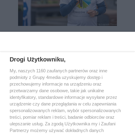
REKLAMA
Drogi Użytkowniku,
My, naszych 1160 zaufanych partnerów oraz inne
podmioty z Grupy 4media uzyskujemy dostęp i
przechowujemy informacje na urządzeniu oraz
przetwarzamy dane osobowe, takie jak unikalne
identyfikatory, standardowe informacje wysyłane przez
urządzenie czy dane przeglądania w celu zapewniania
spersonalizowanych reklam, wybór spersonalizowanych
Wydawcą
rzeszow-info.pl
jest:
treści, pomiar reklam i treści, badanie odbiorców oraz
FUNDACJA MEDIÓW NIEZALEŻNYCH LIBERTAS
ul. Kopernika 10, 35-002 Rzeszów
ulepszanie usług. Za zgodą Użytkownika my i Zaufani
Partnerzy możemy używać dokładnych danych