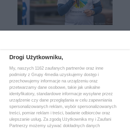
REKLAMA
Drogi Użytkowniku,
My, naszych 1162 zaufanych partnerów oraz inne
podmioty z Grupy 4media uzyskujemy dostęp i
przechowujemy informacje na urządzeniu oraz
przetwarzamy dane osobowe, takie jak unikalne
identyfikatory, standardowe informacje wysyłane przez
urządzenie czy dane przeglądania w celu zapewniania
spersonalizowanych reklam, wybór spersonalizowanych
Wydawcą
rzeszow-info.pl
jest:
treści, pomiar reklam i treści, badanie odbiorców oraz
FUNDACJA MEDIÓW NIEZALEŻNYCH LIBERTAS
ul. Kopernika 10, 35-002 Rzeszów
ulepszanie usług. Za zgodą Użytkownika my i Zaufani
Partnerzy możemy używać dokładnych danych