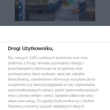
REKLAMA
Drogi Użytkowniku,
My, naszych 1162 zaufanych partnerów oraz inne
podmioty z Grupy 4media uzyskujemy dostęp i
przechowujemy informacje na urządzeniu oraz
przetwarzamy dane osobowe, takie jak unikalne
identyfikatory, standardowe informacje wysyłane przez
urządzenie czy dane przeglądania w celu zapewniania
spersonalizowanych reklam, wybór spersonalizowanych
Wydawcą
rzeszow-info.pl
jest:
treści, pomiar reklam i treści, badanie odbiorców oraz
FUNDACJA MEDIÓW NIEZALEŻNYCH LIBERTAS
ul. Kopernika 10, 35-002 Rzeszów
ulepszanie usług. Za zgodą Użytkownika my i Zaufani
Partnerzy możemy używać dokładnych danych