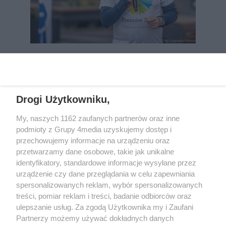
REKLAMA
Drogi Użytkowniku,
My, naszych 1162 zaufanych partnerów oraz inne
podmioty z Grupy 4media uzyskujemy dostęp i
przechowujemy informacje na urządzeniu oraz
przetwarzamy dane osobowe, takie jak unikalne
identyfikatory, standardowe informacje wysyłane przez
urządzenie czy dane przeglądania w celu zapewniania
spersonalizowanych reklam, wybór spersonalizowanych
Wydawcą
rzeszow-info.pl
jest:
treści, pomiar reklam i treści, badanie odbiorców oraz
FUNDACJA MEDIÓW NIEZALEŻNYCH LIBERTAS
ul. Kopernika 10, 35-002 Rzeszów
ulepszanie usług. Za zgodą Użytkownika my i Zaufani
Partnerzy możemy używać dokładnych danych