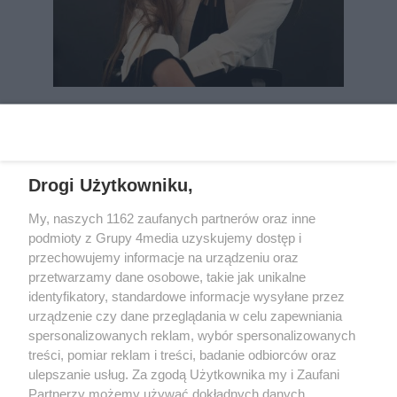
REKLAMA
Drogi Użytkowniku,
My, naszych 1162 zaufanych partnerów oraz inne
podmioty z Grupy 4media uzyskujemy dostęp i
przechowujemy informacje na urządzeniu oraz
przetwarzamy dane osobowe, takie jak unikalne
identyfikatory, standardowe informacje wysyłane przez
urządzenie czy dane przeglądania w celu zapewniania
spersonalizowanych reklam, wybór spersonalizowanych
Wydawcą
rzeszow-info.pl
jest:
treści, pomiar reklam i treści, badanie odbiorców oraz
FUNDACJA MEDIÓW NIEZALEŻNYCH LIBERTAS
ul. Kopernika 10, 35-002 Rzeszów
ulepszanie usług. Za zgodą Użytkownika my i Zaufani
Partnerzy możemy używać dokładnych danych