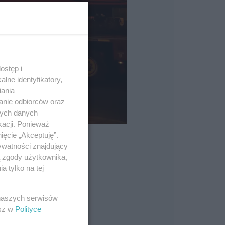
ostęp i
lne identyfikatory,
iania
anie odbiorców oraz
nych danych
kacji. Ponieważ
ięcie „Akceptuję”.
ywatności znajdujący
ą zgody użytkownika,
 tylko na tej
 naszych serwisów
esz w
Polityce