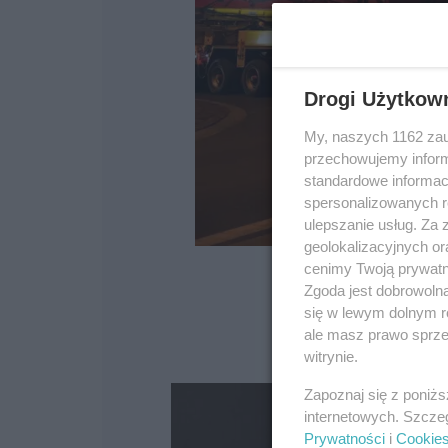
Drogi Użytkow
My, naszych 1162 zau
przechowujemy informa
standardowe informac
spersonalizowanych re
ulepszanie usług. Za
geolokalizacyjnych or
cenimy Twoją prywatno
Zgoda jest dobrowoln
się w lewym dolnym r
ale masz prawo sprzec
witrynie.
Zapoznaj się z poniż
internetowych. Szcze
Prywatności
i
Cookie