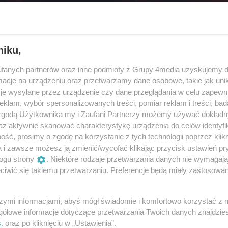
niku,
fanych partnerów oraz inne podmioty z Grupy 4media uzyskujemy d
cje na urządzeniu oraz przetwarzamy dane osobowe, takie jak unika
je wysyłane przez urządzenie czy dane przeglądania w celu zapewn
klam, wybór spersonalizowanych treści, pomiar reklam i treści, bad
 zgodą Użytkownika my i Zaufani Partnerzy możemy używać dokład
az aktywnie skanować charakterystykę urządzenia do celów identyfi
ść, prosimy o zgodę na korzystanie z tych technologii poprzez klikn
8
/ 52
a i zawsze możesz ją zmienić/wycofać klikając przycisk ustawień pr
ogu strony
. Niektóre rodzaje przetwarzania danych nie wymagaj
DSC00024
iwić się takiemu przetwarzaniu. Preferencje będą miały zastosowania
szymi informacjami, abyś mógł świadomie i komfortowo korzystać z
gółowe informacje dotyczące przetwarzania Twoich danych znajdzi
s
. oraz po kliknięciu w „Ustawienia”.