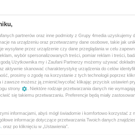
niku,
fanych partnerów oraz inne podmioty z Grupy 4media uzyskujemy d
cje na urządzeniu oraz przetwarzamy dane osobowe, takie jak unika
je wysyłane przez urządzenie czy dane przeglądania w celu zapewn
klam, wybór spersonalizowanych treści, pomiar reklam i treści, bad
 zgodą Użytkownika my i Zaufani Partnerzy możemy używać dokład
az aktywnie skanować charakterystykę urządzenia do celów identyfi
32
/ 45
ść, prosimy o zgodę na korzystanie z tych technologii poprzez klikn
a i zawsze możesz ją zmienić/wycofać klikając przycisk ustawień pr
IMG_7866
ogu strony
. Niektóre rodzaje przetwarzania danych nie wymagaj
iwić się takiemu przetwarzaniu. Preferencje będą miały zastosowania
szymi informacjami, abyś mógł świadomie i komfortowo korzystać z
gółowe informacje dotyczące przetwarzania Twoich danych znajdzi
s
. oraz po kliknięciu w „Ustawienia”.