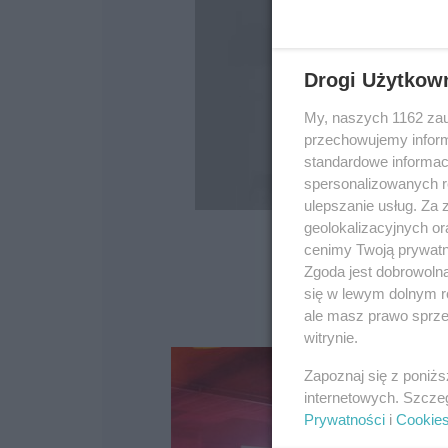
Drogi Użytkow
My, naszych 1162 zau
przechowujemy informa
standardowe informac
spersonalizowanych re
ulepszanie usług. Za
geolokalizacyjnych or
cenimy Twoją prywatno
Zgoda jest dobrowoln
się w lewym dolnym r
ale masz prawo sprzec
witrynie.
Zapoznaj się z poniż
internetowych. Szcze
Prywatności
i
Cookie