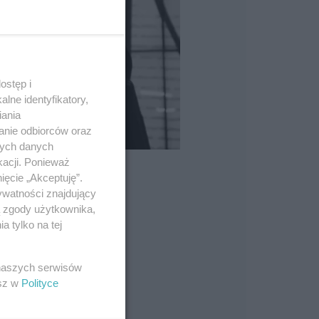
ostęp i
lne identyfikatory,
iania
anie odbiorców oraz
nych danych
kacji. Ponieważ
ięcie „Akceptuję”.
ywatności znajdujący
ą zgody użytkownika,
 tylko na tej
 naszych serwisów
esz w
Polityce