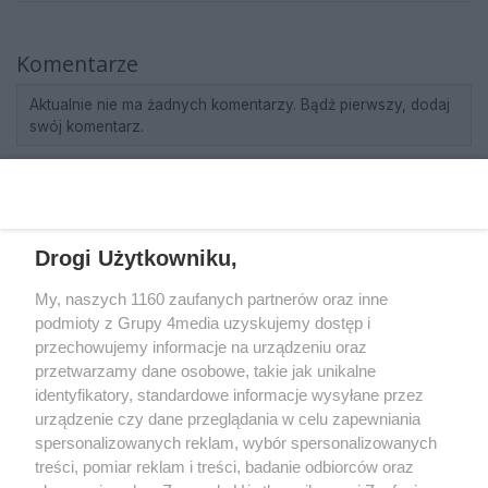
Komentarze
Aktualnie nie ma żadnych komentarzy. Bądź pierwszy, dodaj
swój komentarz.
REKLAMA
Drogi Użytkowniku,
My, naszych 1160 zaufanych partnerów oraz inne
podmioty z Grupy 4media uzyskujemy dostęp i
przechowujemy informacje na urządzeniu oraz
przetwarzamy dane osobowe, takie jak unikalne
identyfikatory, standardowe informacje wysyłane przez
urządzenie czy dane przeglądania w celu zapewniania
spersonalizowanych reklam, wybór spersonalizowanych
Wydawcą
rzeszow-info.pl
jest:
treści, pomiar reklam i treści, badanie odbiorców oraz
FUNDACJA MEDIÓW NIEZALEŻNYCH LIBERTAS