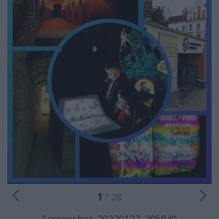
1
/ 28
Screenshot_20220127_205940