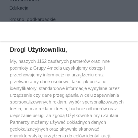
Edukacja
Krosno, podkarpackie
REKLAMA
Drogi Użytkowniku,
My, naszych 1162 zaufanych partnerów oraz inne
podmioty z Grupy 4media uzyskujemy dostęp i
przechowujemy informacje na urządzeniu oraz
przetwarzamy dane osobowe, takie jak unikalne
identyfikatory, standardowe informacje wysyłane przez
urządzenie czy dane przeglądania w celu zapewniania
spersonalizowanych reklam, wybór spersonalizowanych
Wydawcą
rzeszow-info.pl
jest:
treści, pomiar reklam i treści, badanie odbiorców oraz
FUNDACJA MEDIÓW NIEZALEŻNYCH LIBERTAS
ul. Kopernika 10, 35-002 Rzeszów
ulepszanie usług. Za zgodą Użytkownika my i Zaufani
Partnerzy możemy używać dokładnych danych
geolokalizacyjnych oraz aktywnie skanować
e-mail:
redakcja@rzeszow-info.pl
charakterystykę urządzenia do celów identyfikacji.