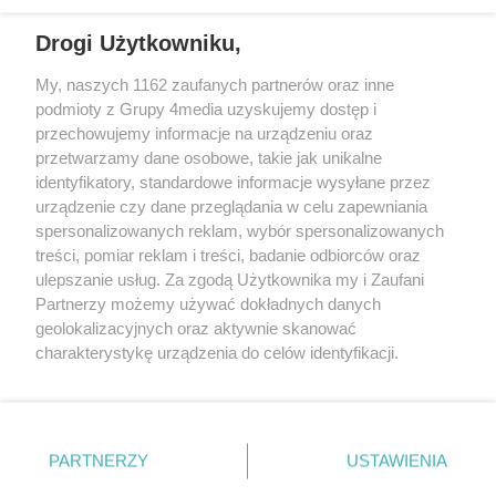
Drogi Użytkowniku,
My, naszych 1162 zaufanych partnerów oraz inne
podmioty z Grupy 4media uzyskujemy dostęp i
przechowujemy informacje na urządzeniu oraz
przetwarzamy dane osobowe, takie jak unikalne
identyfikatory, standardowe informacje wysyłane przez
urządzenie czy dane przeglądania w celu zapewniania
spersonalizowanych reklam, wybór spersonalizowanych
Wydawcą
rzeszow-info.pl
jest:
treści, pomiar reklam i treści, badanie odbiorców oraz
FUNDACJA MEDIÓW NIEZALEŻNYCH LIBERTAS
ul. Kopernika 10, 35-002 Rzeszów
ulepszanie usług. Za zgodą Użytkownika my i Zaufani
Partnerzy możemy używać dokładnych danych
geolokalizacyjnych oraz aktywnie skanować
e-mail:
redakcja@rzeszow-info.pl
charakterystykę urządzenia do celów identyfikacji.
Ponieważ cenimy Twoją prywatność, prosimy o zgodę na
korzystanie z tych technologii poprzez kliknięcie
„Akceptuję”. Zgoda jest dobrowolna i zawsze możesz ją
Redakcja
Kontakt
Regulamin
Zasady dodawania i publikacji komentarzy
Patronaty
zmienić/wycofać klikając przycisk ustawień prywatności
PARTNERZY
USTAWIENIA
Polityka Prywatności
znajdujący się w lewym dolnym rogu strony
. Niektóre