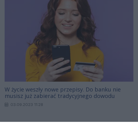
W życie weszły nowe przepisy. Do banku nie
musisz już zabierać tradycyjnego dowodu
03.09.2023 11:28
1
2
3
4
...