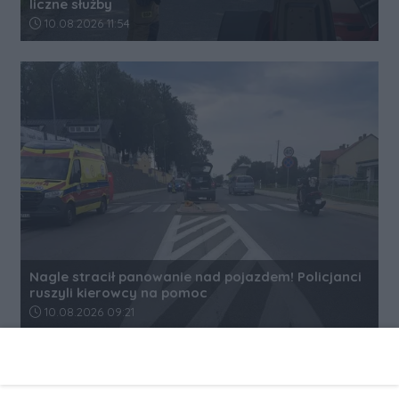
liczne służby
Data dodania artykułu:
10.08.2026 11:54
Nagle stracił panowanie nad pojazdem! Policjanci
ruszyli kierowcy na pomoc
Data dodania artykułu:
10.08.2026 09:21
REKLAMA