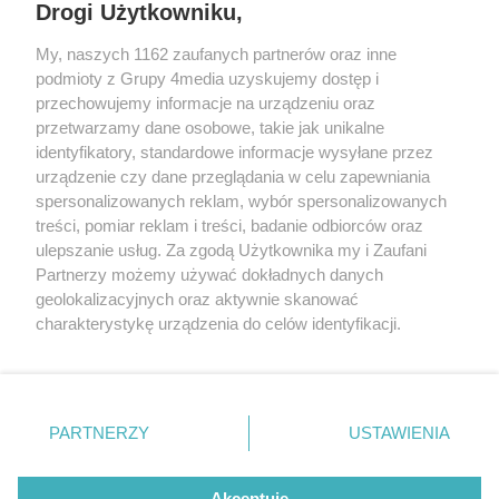
Drogi Użytkowniku,
My, naszych 1162 zaufanych partnerów oraz inne
podmioty z Grupy 4media uzyskujemy dostęp i
przechowujemy informacje na urządzeniu oraz
przetwarzamy dane osobowe, takie jak unikalne
identyfikatory, standardowe informacje wysyłane przez
urządzenie czy dane przeglądania w celu zapewniania
spersonalizowanych reklam, wybór spersonalizowanych
Wydawcą
rzeszow-info.pl
jest:
treści, pomiar reklam i treści, badanie odbiorców oraz
FUNDACJA MEDIÓW NIEZALEŻNYCH LIBERTAS
ul. Kopernika 10, 35-002 Rzeszów
ulepszanie usług. Za zgodą Użytkownika my i Zaufani
Partnerzy możemy używać dokładnych danych
geolokalizacyjnych oraz aktywnie skanować
e-mail:
redakcja@rzeszow-info.pl
charakterystykę urządzenia do celów identyfikacji.
Ponieważ cenimy Twoją prywatność, prosimy o zgodę na
korzystanie z tych technologii poprzez kliknięcie
„Akceptuję”. Zgoda jest dobrowolna i zawsze możesz ją
Redakcja
Kontakt
Regulamin
Zasady dodawania i publikacji komentarzy
Patronaty
zmienić/wycofać klikając przycisk ustawień prywatności
PARTNERZY
USTAWIENIA
Polityka Prywatności
znajdujący się w lewym dolnym rogu strony
. Niektóre
rodzaje przetwarzania danych nie wymagają zgody
użytkownika, ale masz prawo sprzeciwić się takiemu
Akceptuję