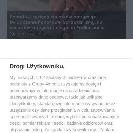
Ponad 4,2 tysiąca stulatków otrzymuje
świadczenie honorowe. Sprawdziliśmy, ilu
seniorów korzysta z niego na Podkarpaciu
Data dodania artykułu:
09.08.2026 09:21
REKLAMA
Drogi Użytkowniku,
My, naszych 1162 zaufanych partnerów oraz inne
podmioty z Grupy 4media uzyskujemy dostęp i
przechowujemy informacje na urządzeniu oraz
przetwarzamy dane osobowe, takie jak unikalne
identyfikatory, standardowe informacje wysyłane przez
urządzenie czy dane przeglądania w celu zapewniania
spersonalizowanych reklam, wybór spersonalizowanych
Wydawcą
rzeszow-info.pl
jest:
treści, pomiar reklam i treści, badanie odbiorców oraz
FUNDACJA MEDIÓW NIEZALEŻNYCH LIBERTAS
ul. Kopernika 10, 35-002 Rzeszów
ulepszanie usług. Za zgodą Użytkownika my i Zaufani