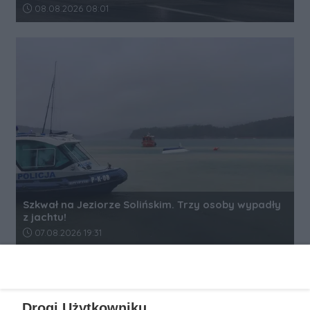
Data dodania artykułu:
08.08.2026 08:01
Szkwał na Jeziorze Solińskim. Trzy osoby wypadły
z jachtu!
Data dodania artykułu:
07.08.2026 19:31
REKLAMA
Drogi Użytkowniku,