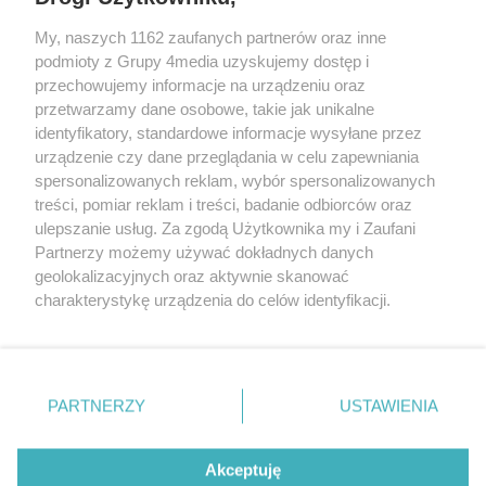
My, naszych 1162 zaufanych partnerów oraz inne
podmioty z Grupy 4media uzyskujemy dostęp i
przechowujemy informacje na urządzeniu oraz
przetwarzamy dane osobowe, takie jak unikalne
identyfikatory, standardowe informacje wysyłane przez
urządzenie czy dane przeglądania w celu zapewniania
spersonalizowanych reklam, wybór spersonalizowanych
Wydawcą
rzeszow-info.pl
jest:
treści, pomiar reklam i treści, badanie odbiorców oraz
FUNDACJA MEDIÓW NIEZALEŻNYCH LIBERTAS
ul. Kopernika 10, 35-002 Rzeszów
ulepszanie usług. Za zgodą Użytkownika my i Zaufani
Partnerzy możemy używać dokładnych danych
geolokalizacyjnych oraz aktywnie skanować
e-mail:
redakcja@rzeszow-info.pl
charakterystykę urządzenia do celów identyfikacji.
Ponieważ cenimy Twoją prywatność, prosimy o zgodę na
korzystanie z tych technologii poprzez kliknięcie
„Akceptuję”. Zgoda jest dobrowolna i zawsze możesz ją
Redakcja
Kontakt
Regulamin
Zasady dodawania i publikacji komentarzy
Patronaty
zmienić/wycofać klikając przycisk ustawień prywatności
PARTNERZY
USTAWIENIA
Polityka Prywatności
znajdujący się w lewym dolnym rogu strony
. Niektóre
rodzaje przetwarzania danych nie wymagają zgody
użytkownika, ale masz prawo sprzeciwić się takiemu
Akceptuję