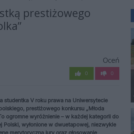
istką prestiżowego
lka”
Oceń
0
0
 studentka V roku prawa na Uniwersytecie
opolskiego, prestiżowego konkursu „Młoda
To ogromne wyróżnienie – w każdej kategorii do
ałej Polski, wyłonione w dwuetapowej, niezwykle
enę merytoryczną jury oraz głosowanie