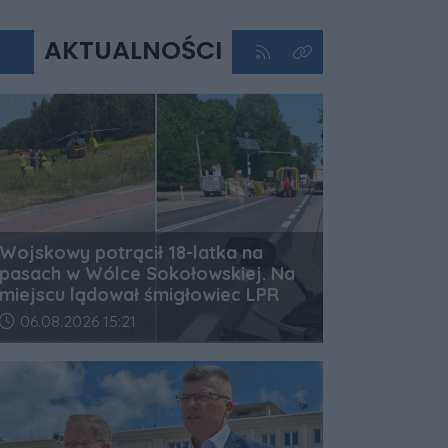
AKTUALNOŚCI
Kliknij aby przejść do kan
Kliknij aby zobaczyć 
Wojskowy potrącił 18-latka na
pasach w Wólce Sokołowskiej. Na
miejscu lądował śmigłowiec LPR
Data dodania artykułu:
06.08.2026 15:21