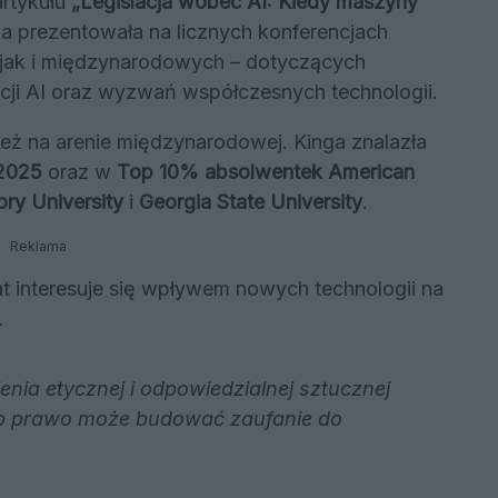
artykułu
„Legislacja wobec AI: Kiedy maszyny
ia prezentowała na licznych konferencjach
jak i międzynarodowych – dotyczących
cji AI oraz wyzwań współczesnych technologii.
ież na arenie międzynarodowej. Kinga znalazła
 2025
oraz w
Top 10% absolwentek American
ry University
i
Georgia State University
.
Reklama
t interesuje się wpływem nowych technologii na
.
ienia etycznej i odpowiedzialnej sztucznej
osób prawo może budować zaufanie do