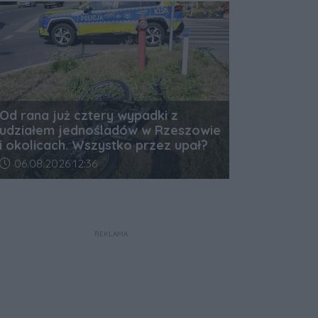
Od rana już cztery wypadki z
udziałem jednośladów w Rzeszowie
i okolicach. Wszystko przez upał?
Data dodania artykułu:
06.08.2026 12:36
REKLAMA