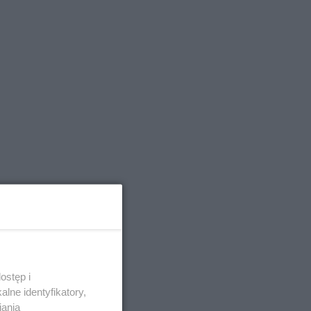
ostęp i
lne identyfikatory,
iania