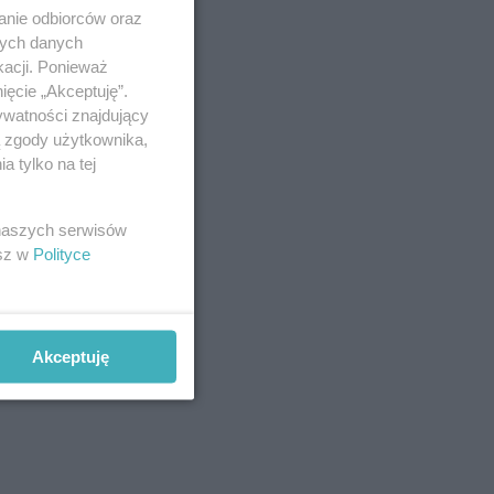
anie odbiorców oraz
nych danych
kacji. Ponieważ
ięcie „Akceptuję”.
ywatności znajdujący
ą zgody użytkownika,
 tylko na tej
 naszych serwisów
esz w
Polityce
Akceptuję