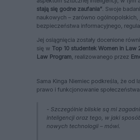
aspektom sztucznej inteligencji, w tym 
stają się godne zaufania”
. Swoje badan
naukowych – zarówno ogólnopolskich, 
bezpieczeństwa informacyjnego, regula
Jej osiągnięcia zostały docenione równ
się w
Top 10 studentek Women in Law
Law Program
, realizowanego przez
Emo
Sama Kinga Niemiec podkreśla, że od la
prawo i funkcjonowanie społeczeństwa
- Szczególnie bliskie są mi zagadn
inteligencji oraz tego, w jaki sp
nowych technologii
– mówi.