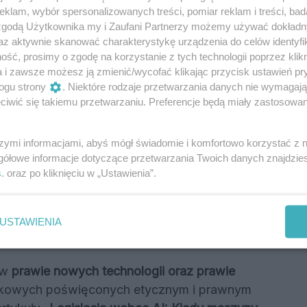
a się wyjątkową aktywnością społeczną – była
klam, wybór spersonalizowanych treści, pomiar reklam i treści, bad
dztwa Podkarpackiego
, angażując się w
 zgodą Użytkownika my i Zaufani Partnerzy możemy używać dokład
az aktywnie skanować charakterystykę urządzenia do celów identyfi
u społeczeństwa obywatelskiego w regionie.
ść, prosimy o zgodę na korzystanie z tych technologii poprzez klikn
a i zawsze możesz ją zmienić/wycofać klikając przycisk ustawień pr
jej pasja do projektów społecznych. Kinga była
ogu strony
. Niektóre rodzaje przetwarzania danych nie wymagaj
nego do nagrody
Złotego Wilka
w ogólnopolskiej
iwić się takiemu przetwarzaniu. Preferencje będą miały zastosowania
t ten przyczynił się do umieszczenia
ankingu Szkół Kompetencji Przyszłości
.
szymi informacjami, abyś mógł świadomie i komfortowo korzystać z
twowej Szkoły Muzycznej nr 1 w Rzeszowie
,
gółowe informacje dotyczące przetwarzania Twoich danych znajdzi
łalność społeczna mogą się wzajemnie
s
. oraz po kliknięciu w „Ustawienia”.
i i etyczna sztuczna
USTAWIENIA
 w
prawie nowych technologii oraz prawie
naukowych poświęconych etycznym i prawnym