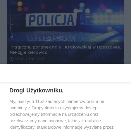
Tragiczny poranek na ul. Krakowskiej w Rzeszowie.
Nie żyje kierowca
Data dodania artykułu:
07.08.2026 10:37
REKLAMA
Drogi Użytkowniku,
My, naszych 1162 zaufanych partnerów oraz inne
podmioty z Grupy 4media uzyskujemy dostęp i
przechowujemy informacje na urządzeniu oraz
przetwarzamy dane osobowe, takie jak unikalne
identyfikatory, standardowe informacje wysyłane przez