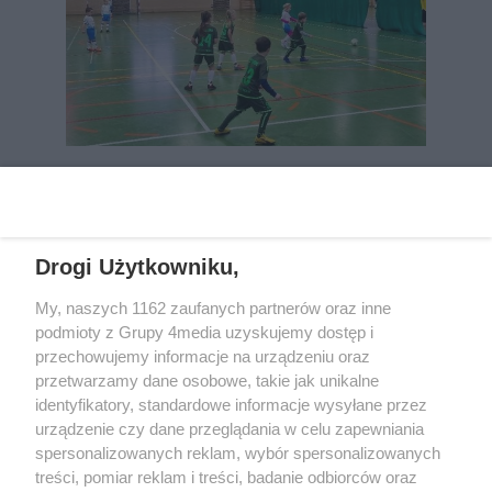
REKLAMA
Drogi Użytkowniku,
My, naszych 1162 zaufanych partnerów oraz inne
podmioty z Grupy 4media uzyskujemy dostęp i
przechowujemy informacje na urządzeniu oraz
przetwarzamy dane osobowe, takie jak unikalne
identyfikatory, standardowe informacje wysyłane przez
urządzenie czy dane przeglądania w celu zapewniania
spersonalizowanych reklam, wybór spersonalizowanych
Wydawcą
rzeszow-info.pl
jest:
treści, pomiar reklam i treści, badanie odbiorców oraz
FUNDACJA MEDIÓW NIEZALEŻNYCH LIBERTAS