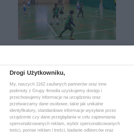
REKLAMA
Drogi Użytkowniku,
My, naszych 1162 zaufanych partnerów oraz inne
podmioty z Grupy 4media uzyskujemy dostęp i
przechowujemy informacje na urządzeniu oraz
przetwarzamy dane osobowe, takie jak unikalne
identyfikatory, standardowe informacje wysyłane przez
urządzenie czy dane przeglądania w celu zapewniania
spersonalizowanych reklam, wybór spersonalizowanych
Wydawcą
rzeszow-info.pl
jest:
treści, pomiar reklam i treści, badanie odbiorców oraz
FUNDACJA MEDIÓW NIEZALEŻNYCH LIBERTAS