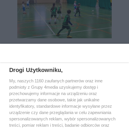
REKLAMA
Drogi Użytkowniku,
My, naszych 1160 zaufanych partnerów oraz inne
podmioty z Grupy 4media uzyskujemy dostęp i
przechowujemy informacje na urządzeniu oraz
przetwarzamy dane osobowe, takie jak unikalne
identyfikatory, standardowe informacje wysyłane przez
urządzenie czy dane przeglądania w celu zapewniania
spersonalizowanych reklam, wybór spersonalizowanych
Wydawcą
rzeszow-info.pl
jest:
treści, pomiar reklam i treści, badanie odbiorców oraz
FUNDACJA MEDIÓW NIEZALEŻNYCH LIBERTAS