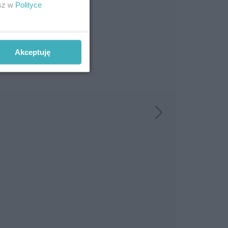
esz w
Polityce
Akceptuję