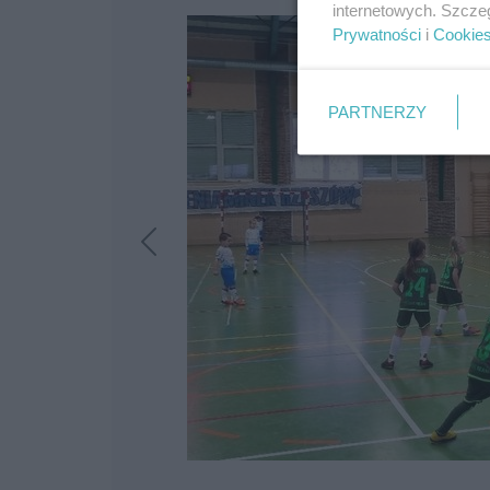
internetowych. Szcze
Prywatności
i
Cookie
PARTNERZY