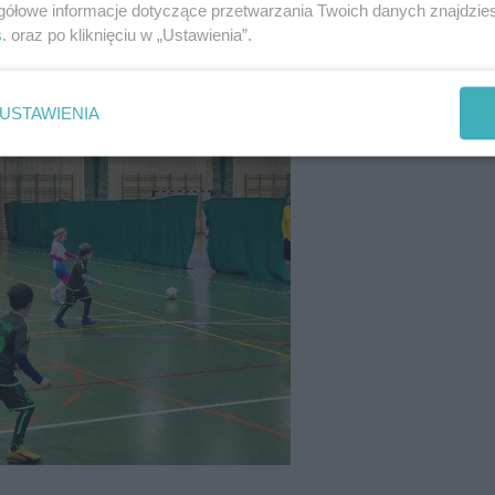
gółowe informacje dotyczące przetwarzania Twoich danych znajdzi
s
. oraz po kliknięciu w „Ustawienia”.
USTAWIENIA