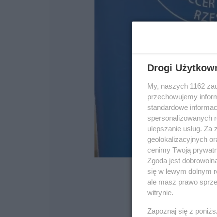
Drogi Użytkow
My, naszych 1162 zau
przechowujemy informa
standardowe informac
spersonalizowanych re
ulepszanie usług. Za
geolokalizacyjnych or
cenimy Twoją prywatno
Zgoda jest dobrowoln
się w lewym dolnym r
ale masz prawo sprzec
witrynie.
Zapoznaj się z poniż