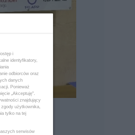
ostęp i
lne identyfikatory,
iania
anie odbiorców oraz
nych danych
kacji. Ponieważ
ięcie „Akceptuję”.
ywatności znajdujący
ą zgody użytkownika,
 tylko na tej
 naszych serwisów