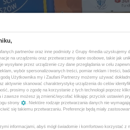
niku,
fanych partnerów oraz inne podmioty z Grupy 4media uzyskujemy d
cje na urządzeniu oraz przetwarzamy dane osobowe, takie jak unika
je wysyłane przez urządzenie czy dane przeglądania w celu zapewn
klam, wybór spersonalizowanych treści, pomiar reklam i treści, bad
 zgodą Użytkownika my i Zaufani Partnerzy możemy używać dokład
az aktywnie skanować charakterystykę urządzenia do celów identyfi
ść, prosimy o zgodę na korzystanie z tych technologii poprzez klikn
a i zawsze możesz ją zmienić/wycofać klikając przycisk ustawień pr
29
/ 119
ogu strony
. Niektóre rodzaje przetwarzania danych nie wymagaj
iwić się takiemu przetwarzaniu. Preferencje będą miały zastosowania
20221218_1517432_copy_800x600
szymi informacjami, abyś mógł świadomie i komfortowo korzystać z