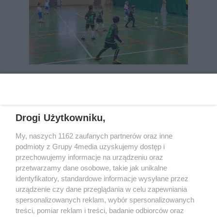
REKLAMA
Drogi Użytkowniku,
My, naszych 1162 zaufanych partnerów oraz inne
podmioty z Grupy 4media uzyskujemy dostęp i
przechowujemy informacje na urządzeniu oraz
przetwarzamy dane osobowe, takie jak unikalne
identyfikatory, standardowe informacje wysyłane przez
urządzenie czy dane przeglądania w celu zapewniania
spersonalizowanych reklam, wybór spersonalizowanych
Wydawcą
rzeszow-info.pl
jest:
treści, pomiar reklam i treści, badanie odbiorców oraz
FUNDACJA MEDIÓW NIEZALEŻNYCH LIBERTAS