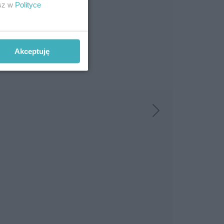
esz w
Polityce
Akceptuję