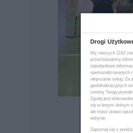
Drogi Użytkow
My, naszych 1162 zau
przechowujemy informa
standardowe informac
spersonalizowanych re
ulepszanie usług. Za
geolokalizacyjnych or
cenimy Twoją prywatno
Zgoda jest dobrowoln
się w lewym dolnym r
ale masz prawo sprzec
witrynie.
Zapoznaj się z poniż