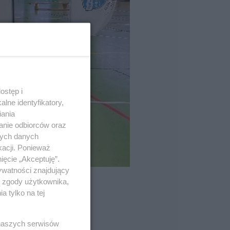
ostęp i
lne identyfikatory,
iania
anie odbiorców oraz
nych danych
kacji. Ponieważ
ięcie „Akceptuję”.
ywatności znajdujący
ą zgody użytkownika,
 tylko na tej
 naszych serwisów