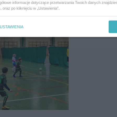
gółowe informacje dotyczące przetwarzania Twoich danych znajdzi
s
. oraz po kliknięciu w „Ustawienia”.
USTAWIENIA