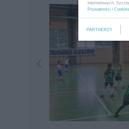
internetowych. Szcze
Prywatności
i
Cookie
PARTNERZY