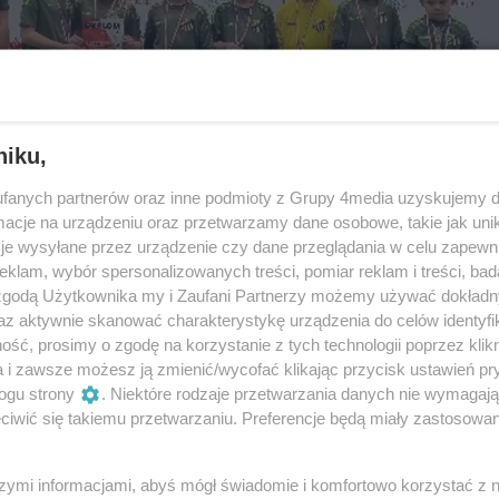
niku,
fanych partnerów oraz inne podmioty z Grupy 4media uzyskujemy d
cje na urządzeniu oraz przetwarzamy dane osobowe, takie jak unika
je wysyłane przez urządzenie czy dane przeglądania w celu zapewn
klam, wybór spersonalizowanych treści, pomiar reklam i treści, bad
 zgodą Użytkownika my i Zaufani Partnerzy możemy używać dokład
az aktywnie skanować charakterystykę urządzenia do celów identyfi
ść, prosimy o zgodę na korzystanie z tych technologii poprzez klikn
a i zawsze możesz ją zmienić/wycofać klikając przycisk ustawień pr
5
/ 119
ogu strony
. Niektóre rodzaje przetwarzania danych nie wymagaj
iwić się takiemu przetwarzaniu. Preferencje będą miały zastosowania
20221218_124422_copy_800x600
szymi informacjami, abyś mógł świadomie i komfortowo korzystać z