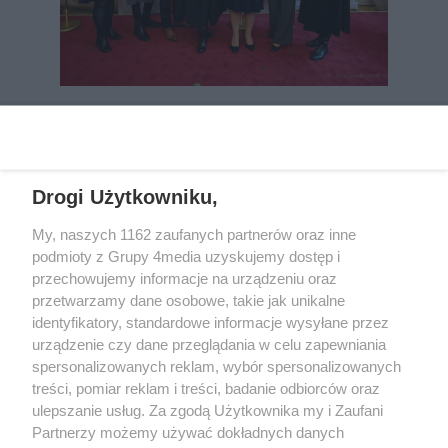
REKLAMA
Drogi Użytkowniku,
My, naszych 1162 zaufanych partnerów oraz inne
podmioty z Grupy 4media uzyskujemy dostęp i
przechowujemy informacje na urządzeniu oraz
przetwarzamy dane osobowe, takie jak unikalne
identyfikatory, standardowe informacje wysyłane przez
urządzenie czy dane przeglądania w celu zapewniania
spersonalizowanych reklam, wybór spersonalizowanych
Wydawcą
rzeszow-info.pl
jest:
treści, pomiar reklam i treści, badanie odbiorców oraz
FUNDACJA MEDIÓW NIEZALEŻNYCH LIBERTAS
ul. Kopernika 10, 35-002 Rzeszów
ulepszanie usług. Za zgodą Użytkownika my i Zaufani
Partnerzy możemy używać dokładnych danych