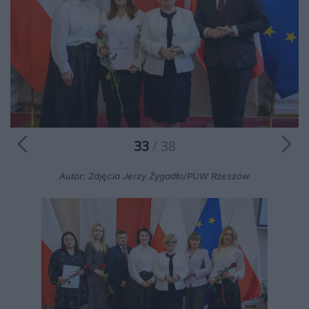
33
/ 38
Autor: Zdjęcia Jerzy Żygadło/PUW Rzeszów