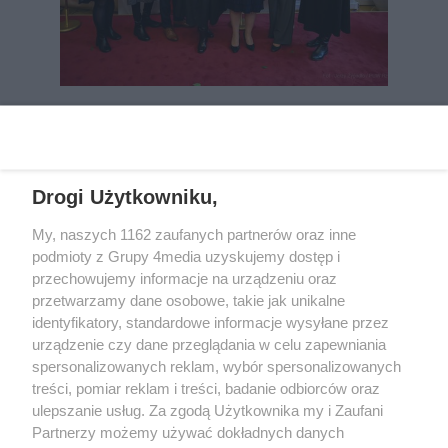
REKLAMA
Drogi Użytkowniku,
My, naszych 1162 zaufanych partnerów oraz inne
podmioty z Grupy 4media uzyskujemy dostęp i
przechowujemy informacje na urządzeniu oraz
przetwarzamy dane osobowe, takie jak unikalne
identyfikatory, standardowe informacje wysyłane przez
urządzenie czy dane przeglądania w celu zapewniania
spersonalizowanych reklam, wybór spersonalizowanych
Wydawcą
rzeszow-info.pl
jest:
treści, pomiar reklam i treści, badanie odbiorców oraz
FUNDACJA MEDIÓW NIEZALEŻNYCH LIBERTAS
ul. Kopernika 10, 35-002 Rzeszów
ulepszanie usług. Za zgodą Użytkownika my i Zaufani
Partnerzy możemy używać dokładnych danych