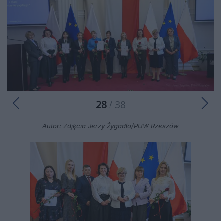
28
/ 38
Autor: Zdjęcia Jerzy Żygadło/PUW Rzeszów