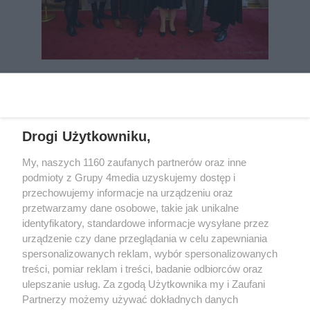
REKLAMA
Drogi Użytkowniku,
My, naszych 1160 zaufanych partnerów oraz inne
podmioty z Grupy 4media uzyskujemy dostęp i
przechowujemy informacje na urządzeniu oraz
przetwarzamy dane osobowe, takie jak unikalne
identyfikatory, standardowe informacje wysyłane przez
urządzenie czy dane przeglądania w celu zapewniania
spersonalizowanych reklam, wybór spersonalizowanych
Wydawcą
rzeszow-info.pl
jest:
treści, pomiar reklam i treści, badanie odbiorców oraz
FUNDACJA MEDIÓW NIEZALEŻNYCH LIBERTAS
ul. Kopernika 10, 35-002 Rzeszów
ulepszanie usług. Za zgodą Użytkownika my i Zaufani
Partnerzy możemy używać dokładnych danych