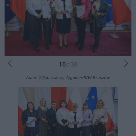
10
/ 38
Autor: Zdjęcia Jerzy Żygadło/PUW Rzeszów