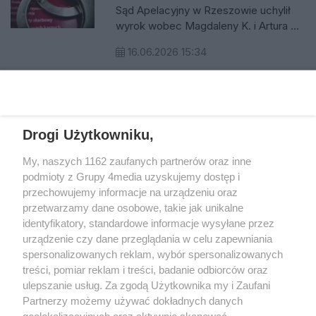
dzieckiem wraca do Sądu
Sąd Apelacyjny w Rzeszowie uchylił
Okręgowego
wyrok wobec Magdaleny K. i Artura K.
oskarżonych o znęcanie się nad
16.06.2026 15:34
kilkumiesięczną córką. Sprawa, która
wstrząsnęła opinią publiczną, będzie
Reklama
ponownie rozpoznawana przez Sąd
Okręgowy w Krośnie.
REKLAMA
Drogi Użytkowniku,
My, naszych 1162 zaufanych partnerów oraz inne
podmioty z Grupy 4media uzyskujemy dostęp i
przechowujemy informacje na urządzeniu oraz
przetwarzamy dane osobowe, takie jak unikalne
identyfikatory, standardowe informacje wysyłane przez
urządzenie czy dane przeglądania w celu zapewniania
spersonalizowanych reklam, wybór spersonalizowanych
Wydawcą
rzeszow-info.pl
jest:
treści, pomiar reklam i treści, badanie odbiorców oraz
FUNDACJA MEDIÓW NIEZALEŻNYCH LIBERTAS
ul. Kopernika 10, 35-002 Rzeszów
ulepszanie usług. Za zgodą Użytkownika my i Zaufani
Partnerzy możemy używać dokładnych danych
geolokalizacyjnych oraz aktywnie skanować