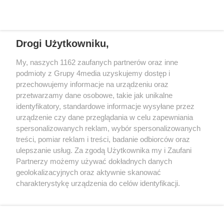
REKLAMA
Drogi Użytkowniku,
My, naszych 1162 zaufanych partnerów oraz inne
podmioty z Grupy 4media uzyskujemy dostęp i
przechowujemy informacje na urządzeniu oraz
przetwarzamy dane osobowe, takie jak unikalne
identyfikatory, standardowe informacje wysyłane przez
urządzenie czy dane przeglądania w celu zapewniania
spersonalizowanych reklam, wybór spersonalizowanych
Wydawcą
rzeszow-info.pl
jest:
treści, pomiar reklam i treści, badanie odbiorców oraz
FUNDACJA MEDIÓW NIEZALEŻNYCH LIBERTAS
ul. Kopernika 10, 35-002 Rzeszów
ulepszanie usług. Za zgodą Użytkownika my i Zaufani
Partnerzy możemy używać dokładnych danych
geolokalizacyjnych oraz aktywnie skanować
e-mail:
redakcja@rzeszow-info.pl
charakterystykę urządzenia do celów identyfikacji.
Ponieważ cenimy Twoją prywatność, prosimy o zgodę na
korzystanie z tych technologii poprzez kliknięcie
„Akceptuję”. Zgoda jest dobrowolna i zawsze możesz ją
Redakcja
Kontakt
Regulamin