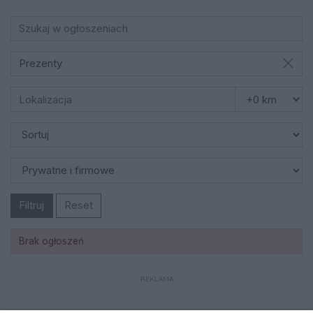
Prezenty
Filtruj
Reset
Brak ogłoszeń
REKLAMA