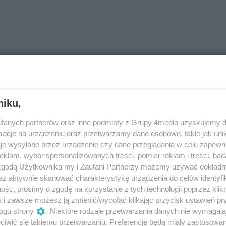
Nieruchomości
niku,
fanych partnerów oraz inne podmioty z Grupy 4media uzyskujemy d
cje na urządzeniu oraz przetwarzamy dane osobowe, takie jak unika
Kupię
Kupię (A-agencje)
je wysyłane przez urządzenie czy dane przeglądania w celu zapewn
(0)
(0)
klam, wybór spersonalizowanych treści, pomiar reklam i treści, bad
 zgodą Użytkownika my i Zaufani Partnerzy możemy używać dokład
az aktywnie skanować charakterystykę urządzenia do celów identyfi
ść, prosimy o zgodę na korzystanie z tych technologii poprzez klikn
ia
Szukam do
Szukam do
a i zawsze możesz ją zmienić/wycofać klikając przycisk ustawień pr
wynajęcia
wynajęcia (A)
ogu strony
. Niektóre rodzaje przetwarzania danych nie wymagaj
(0)
(0)
iwić się takiemu przetwarzaniu. Preferencje będą miały zastosowania