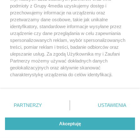
podmioty z Grupy 4media uzyskujemy dostęp i
przechowujemy informacje na urządzeniu oraz
przetwarzamy dane osobowe, takie jak unikalne
identyfikatory, standardowe informacje wysyłane przez
urządzenie czy dane przeglądania w celu zapewniania
spersonalizowanych reklam, wybór spersonalizowanych
Wydawcą
rzeszow-info.pl
jest:
treści, pomiar reklam i treści, badanie odbiorców oraz
FUNDACJA MEDIÓW NIEZALEŻNYCH LIBERTAS
ul. Kopernika 10, 35-002 Rzeszów
ulepszanie usług. Za zgodą Użytkownika my i Zaufani
Partnerzy możemy używać dokładnych danych
geolokalizacyjnych oraz aktywnie skanować
e-mail:
redakcja@rzeszow-info.pl
charakterystykę urządzenia do celów identyfikacji.
Ponieważ cenimy Twoją prywatność, prosimy o zgodę na
korzystanie z tych technologii poprzez kliknięcie
„Akceptuję”. Zgoda jest dobrowolna i zawsze możesz ją
Redakcja
Kontakt
Regulamin
Zasady dodawania i publikacji komentarzy
Patronaty
zmienić/wycofać klikając przycisk ustawień prywatności
PARTNERZY
USTAWIENIA
Polityka Prywatności
znajdujący się w lewym dolnym rogu strony
. Niektóre
rodzaje przetwarzania danych nie wymagają zgody
użytkownika, ale masz prawo sprzeciwić się takiemu
Akceptuję
przetwarzaniu. Preferencje będą miały zastosowania tylko
na tej witrynie.
CMS portalu
przygotowany przez