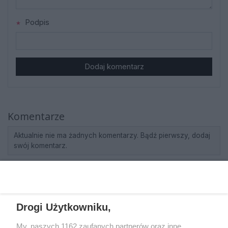
Podpis
Dodaj komentarz
Komentarze
Aktualnie nie ma żadnych komentarzy. Bądź pierwszy, dodaj
swój komentarz.
REKLAMA
Drogi Użytkowniku,
My, naszych 1162 zaufanych partnerów oraz inne