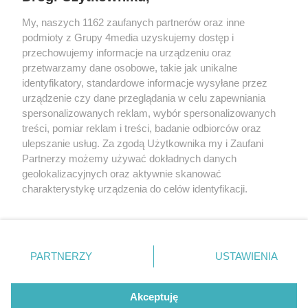
My, naszych 1162 zaufanych partnerów oraz inne
podmioty z Grupy 4media uzyskujemy dostęp i
przechowujemy informacje na urządzeniu oraz
przetwarzamy dane osobowe, takie jak unikalne
identyfikatory, standardowe informacje wysyłane przez
urządzenie czy dane przeglądania w celu zapewniania
spersonalizowanych reklam, wybór spersonalizowanych
Wydawcą
rzeszow-info.pl
jest:
treści, pomiar reklam i treści, badanie odbiorców oraz
FUNDACJA MEDIÓW NIEZALEŻNYCH LIBERTAS
ul. Kopernika 10, 35-002 Rzeszów
ulepszanie usług. Za zgodą Użytkownika my i Zaufani
Partnerzy możemy używać dokładnych danych
geolokalizacyjnych oraz aktywnie skanować
e-mail:
redakcja@rzeszow-info.pl
charakterystykę urządzenia do celów identyfikacji.
Ponieważ cenimy Twoją prywatność, prosimy o zgodę na
korzystanie z tych technologii poprzez kliknięcie
„Akceptuję”. Zgoda jest dobrowolna i zawsze możesz ją
Redakcja
Kontakt
Regulamin
Zasady dodawania i publikacji komentarzy
Patronaty
zmienić/wycofać klikając przycisk ustawień prywatności
PARTNERZY
USTAWIENIA
Polityka Prywatności
znajdujący się w lewym dolnym rogu strony
. Niektóre
rodzaje przetwarzania danych nie wymagają zgody
użytkownika, ale masz prawo sprzeciwić się takiemu
Akceptuję