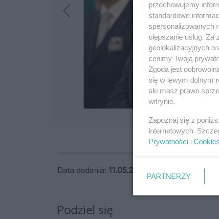
przechowujemy informa
standardowe informac
spersonalizowanych re
ulepszanie usług. Za
geolokalizacyjnych or
cenimy Twoją prywatno
Zgoda jest dobrowoln
się w lewym dolnym r
ale masz prawo sprzec
witrynie.
Zapoznaj się z poniż
internetowych. Szcze
Prywatności
i
Cookie
Data dodania:
11.05.2026 09:37
PARTNERZY
Podziel się