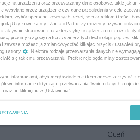
cje na urządzeniu oraz przetwarzamy dane osobowe, takie jak unika
je wysyłane przez urządzenie czy dane przeglądania w celu zapewn
klam, wybór spersonalizowanych treści, pomiar reklam i treści, bad
 zgodą Użytkownika my i Zaufani Partnerzy możemy używać dokład
az aktywnie skanować charakterystykę urządzenia do celów identyfi
ść, prosimy o zgodę na korzystanie z tych technologii poprzez klikn
a i zawsze możesz ją zmienić/wycofać klikając przycisk ustawień pr
ogu strony
. Niektóre rodzaje przetwarzania danych nie wymagaj
iwić się takiemu przetwarzaniu. Preferencje będą miały zastosowania
szymi informacjami, abyś mógł świadomie i komfortowo korzystać z
gółowe informacje dotyczące przetwarzania Twoich danych znajdzi
s
. oraz po kliknięciu w „Ustawienia”.
USTAWIENIA
Oceń