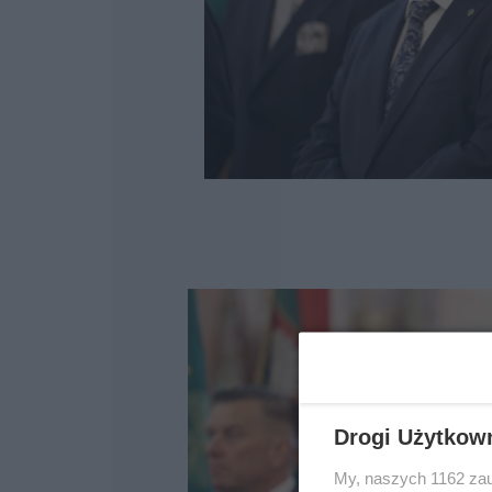
Drogi Użytkow
My, naszych 1162 zau