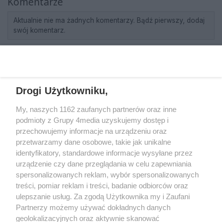
Komentarze
Aktualnie nie ma żadnych komentarzy. Bądź pierwszy, dodaj
swój komentarz.
REKLAMA
Drogi Użytkowniku,
My, naszych 1162 zaufanych partnerów oraz inne
podmioty z Grupy 4media uzyskujemy dostęp i
przechowujemy informacje na urządzeniu oraz
przetwarzamy dane osobowe, takie jak unikalne
identyfikatory, standardowe informacje wysyłane przez
urządzenie czy dane przeglądania w celu zapewniania
spersonalizowanych reklam, wybór spersonalizowanych
Wydawcą
rzeszow-info.pl
jest:
treści, pomiar reklam i treści, badanie odbiorców oraz
FUNDACJA MEDIÓW NIEZALEŻNYCH LIBERTAS
ul. Kopernika 10, 35-002 Rzeszów
ulepszanie usług. Za zgodą Użytkownika my i Zaufani
Partnerzy możemy używać dokładnych danych
geolokalizacyjnych oraz aktywnie skanować