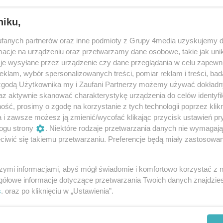
niku,
fanych partnerów oraz inne podmioty z Grupy 4media uzyskujemy d
cje na urządzeniu oraz przetwarzamy dane osobowe, takie jak unika
je wysyłane przez urządzenie czy dane przeglądania w celu zapewn
Dla zwierząt
klam, wybór spersonalizowanych treści, pomiar reklam i treści, bad
 zgodą Użytkownika my i Zaufani Partnerzy możemy używać dokład
az aktywnie skanować charakterystykę urządzenia do celów identyfi
ść, prosimy o zgodę na korzystanie z tych technologii poprzez klikn
a i zawsze możesz ją zmienić/wycofać klikając przycisk ustawień pr
ogu strony
. Niektóre rodzaje przetwarzania danych nie wymagaj
iwić się takiemu przetwarzaniu. Preferencje będą miały zastosowania
szymi informacjami, abyś mógł świadomie i komfortowo korzystać z
gółowe informacje dotyczące przetwarzania Twoich danych znajdzi
s
. oraz po kliknięciu w „Ustawienia”.
REKLAMA