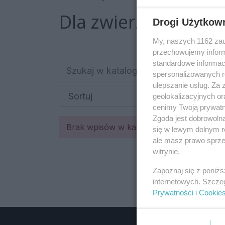
Dla zwierząt
Drogi Użytkow
My, naszych 1162 zau
przechowujemy informa
standardowe informac
spersonalizowanych re
ulepszanie usług. Za
geolokalizacyjnych or
cenimy Twoją prywatno
Zgoda jest dobrowoln
Brak wpisów w katalogu firm
się w lewym dolnym r
ale masz prawo sprzec
witrynie.
Zapoznaj się z poniż
internetowych. Szcze
Prywatności
i
Cookie