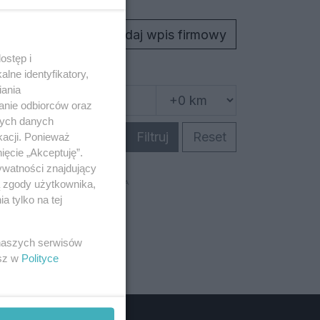
Dodaj wpis firmowy
ostęp i
lne identyfikatory,
iania
anie odbiorców oraz
nych danych
Pokaż na mapie
Filtruj
Reset
kacji. Ponieważ
ięcie „Akceptuję”.
ywatności znajdujący
ą zgody użytkownika,
REKLAMA
 tylko na tej
 naszych serwisów
esz w
Polityce