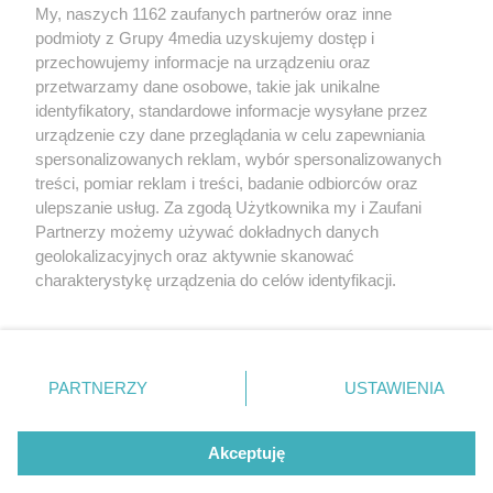
My, naszych 1162 zaufanych partnerów oraz inne
podmioty z Grupy 4media uzyskujemy dostęp i
przechowujemy informacje na urządzeniu oraz
przetwarzamy dane osobowe, takie jak unikalne
identyfikatory, standardowe informacje wysyłane przez
urządzenie czy dane przeglądania w celu zapewniania
spersonalizowanych reklam, wybór spersonalizowanych
Wydawcą
rzeszow-info.pl
jest:
treści, pomiar reklam i treści, badanie odbiorców oraz
FUNDACJA MEDIÓW NIEZALEŻNYCH LIBERTAS
ul. Kopernika 10, 35-002 Rzeszów
ulepszanie usług. Za zgodą Użytkownika my i Zaufani
Partnerzy możemy używać dokładnych danych
geolokalizacyjnych oraz aktywnie skanować
e-mail:
redakcja@rzeszow-info.pl
charakterystykę urządzenia do celów identyfikacji.
Ponieważ cenimy Twoją prywatność, prosimy o zgodę na
korzystanie z tych technologii poprzez kliknięcie
„Akceptuję”. Zgoda jest dobrowolna i zawsze możesz ją
Redakcja
Kontakt
Regulamin
Zasady dodawania i publikacji komentarzy
Patronaty
zmienić/wycofać klikając przycisk ustawień prywatności
PARTNERZY
USTAWIENIA
Polityka Prywatności
znajdujący się w lewym dolnym rogu strony
. Niektóre
rodzaje przetwarzania danych nie wymagają zgody
użytkownika, ale masz prawo sprzeciwić się takiemu
Akceptuję
przetwarzaniu. Preferencje będą miały zastosowania tylko