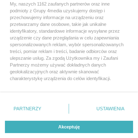
My, naszych 1162 zaufanych partnerów oraz inne
podmioty z Grupy 4media uzyskujemy dostęp i
przechowujemy informacje na urządzeniu oraz
przetwarzamy dane osobowe, takie jak unikalne
identyfikatory, standardowe informacje wysyłane przez
urządzenie czy dane przeglądania w celu zapewniania
spersonalizowanych reklam, wybór spersonalizowanych
Wydawcą
rzeszow-info.pl
jest:
treści, pomiar reklam i treści, badanie odbiorców oraz
FUNDACJA MEDIÓW NIEZALEŻNYCH LIBERTAS
ul. Kopernika 10, 35-002 Rzeszów
ulepszanie usług. Za zgodą Użytkownika my i Zaufani
Partnerzy możemy używać dokładnych danych
geolokalizacyjnych oraz aktywnie skanować
e-mail:
redakcja@rzeszow-info.pl
charakterystykę urządzenia do celów identyfikacji.
Ponieważ cenimy Twoją prywatność, prosimy o zgodę na
korzystanie z tych technologii poprzez kliknięcie
„Akceptuję”. Zgoda jest dobrowolna i zawsze możesz ją
Redakcja
Kontakt
Regulamin
Zasady dodawania i publikacji komentarzy
Patronaty
zmienić/wycofać klikając przycisk ustawień prywatności
PARTNERZY
USTAWIENIA
Polityka Prywatności
znajdujący się w lewym dolnym rogu strony
. Niektóre
rodzaje przetwarzania danych nie wymagają zgody
użytkownika, ale masz prawo sprzeciwić się takiemu
Akceptuję
przetwarzaniu. Preferencje będą miały zastosowania tylko