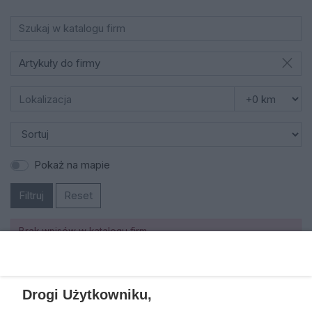
Artykuły do firmy
Pokaż na mapie
Filtruj
Reset
Brak wpisów w katalogu firm
REKLAMA
Drogi Użytkowniku,