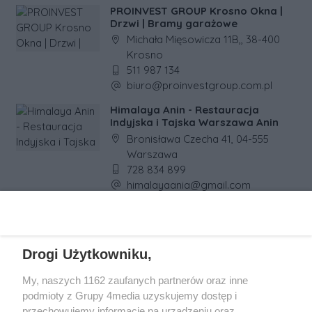
PROINVEST GROUP Krosno Okna |
Drzwi | Bramy garażowe
Adres firmy:
Michała Mięsowicza 11B,, 38-400
Krosno
Numer telefonu firmy:
511 987 134
Adres e-mail firmy:
biuro@proinvestgroup.com.pl
Himalaya Anin - Restauracja
Indyjska i Tajska Warszawa Anin
Adres firmy:
Bronisława Czecha 41, 04-555
Warszawa
Numer telefonu firmy:
728 834 899
Adres e-mail firmy:
himalayaania@gmail.com
REKLAMA
Drogi Użytkowniku,
My, naszych 1162 zaufanych partnerów oraz inne
podmioty z Grupy 4media uzyskujemy dostęp i
przechowujemy informacje na urządzeniu oraz