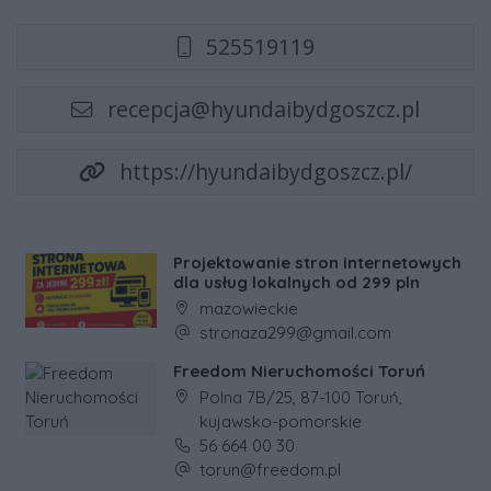
525519119
recepcja@hyundaibydgoszcz.pl
https://hyundaibydgoszcz.pl/
Projektowanie stron internetowych
dla usług lokalnych od 299 pln
Adres firmy:
mazowieckie
Adres e-mail firmy:
stronaza299@gmail.com
Freedom Nieruchomości Toruń
Adres firmy:
Polna 7B/25, 87-100 Toruń,
kujawsko-pomorskie
Numer telefonu firmy:
56 664 00 30
Adres e-mail firmy:
torun@freedom.pl