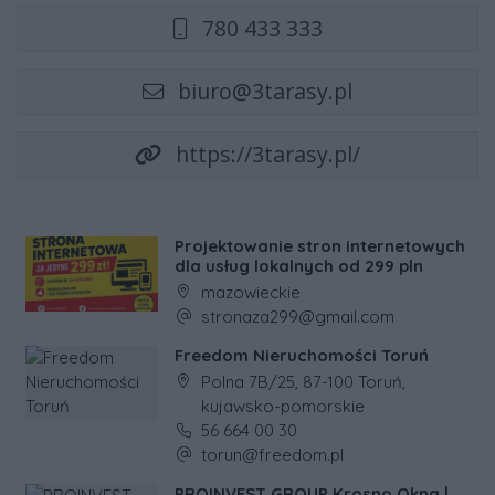
780 433 333
biuro@3tarasy.pl
https://3tarasy.pl/
Projektowanie stron internetowych
dla usług lokalnych od 299 pln
Adres firmy:
mazowieckie
Adres e-mail firmy:
stronaza299@gmail.com
Freedom Nieruchomości Toruń
Adres firmy:
Polna 7B/25, 87-100 Toruń,
kujawsko-pomorskie
Numer telefonu firmy:
56 664 00 30
Adres e-mail firmy:
torun@freedom.pl
PROINVEST GROUP Krosno Okna |