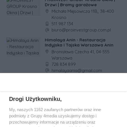
Drzwi | Bramy garażowe
Adres firmy:
Michała Mięsowicza 11B,, 38-400
Krosno
Numer telefonu firmy:
511 987 134
Adres e-mail firmy:
biuro@proinvestgroup.com.pl
Himalaya Anin - Restauracja
Indyjska i Tajska Warszawa Anin
Adres firmy:
Bronisława Czecha 41, 04-555
Warszawa
Numer telefonu firmy:
728 834 899
Adres e-mail firmy:
himalayaania@gmail.com
REKLAMA
Drogi Użytkowniku,
My, naszych 1162 zaufanych partnerów oraz inne
podmioty z Grupy 4media uzyskujemy dostęp i
przechowujemy informacje na urządzeniu oraz