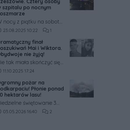
zeszowie. Cztery osoby
licy Popiełuszki w
 szpitalu po nocnym
oszmarze
zeszowie. Ludzie nie mogą
 nocy z piątku na sobotę,
ydostać się z klatki.
 jednym z bloków
ata dodania artykułu:
Liczba komentarzy artykułu:
23.08.2025 10:22
1
ieszkalnych przy ulicy
ramatyczny finał
enryka Siemiradzkiego w
oszukiwań Mai i Wiktora.
zeszowie, wybuchł groźny
bydwoje nie żyją!
ożar. Walka z żywiołem
ie tak miała skończyć się
rwała blisko trzy godziny,
a historia. Tysiące
ata dodania artykułu:
11.10.2025 17:24
 w jej wyniku cztery osoby
nternautów, a w terenie
gromny pożar na
rafiły do szpitala.
olicjanci z Komendy
odkarpaciu! Płonie ponad
iejskiej Policji w Rzeszowie
0 hektarów lasu!
rzy wsparciu policjantów
iedzielne świętowanie 3
 Komendy Wojewódzkiej
aja w regionie
ata dodania artykułu:
Liczba komentarzy artykułu:
03.05.2026 16:40
2
olicji w Rzeszowie oraz
arnobrzeskim zostało
trażaków od wczoraj
rzerwane przez groźny