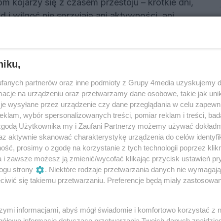
m kojarzy się z czasem przestoju – krótkie dni,
d i wilgoć nie sprzyjają ani aktywności, ani
zuciu. To również okres zwiększonej liczby
9:16
4
u odporności. Czy w tym czasie natura
amiera”? Jak przekonuje Konrad Uryniak – wręcz
Reklama
niku,
 przeżyły. Dorośli, których system nie
fanych partnerów oraz inne podmioty z Grupy 4media uzyskujemy d
cje na urządzeniu oraz przetwarzamy dane osobowe, takie jak unika
je wysyłane przez urządzenie czy dane przeglądania w celu zapewn
klam, wybór spersonalizowanych treści, pomiar reklam i treści, bad
utego obchodzony jest Tydzień Wiedzy o
 zgodą Użytkownika my i Zaufani Partnerzy możemy używać dokład
ch Serca – inicjatywa mająca na celu
az aktywnie skanować charakterystykę urządzenia do celów identyfi
adomości społecznej na temat najczęściej
ść, prosimy o zgodę na korzystanie z tych technologii poprzez klikn
13:38
2
wad wrodzonych u noworodków. Dzięki
a i zawsze możesz ją zmienić/wycofać klikając przycisk ustawień pr
ogu strony
. Niektóre rodzaje przetwarzania danych nie wymagaj
ępowi medycyny dzieci z wrodzonymi wadami
iwić się takiemu przetwarzaniu. Preferencje będą miały zastosowania
re jeszcze kilkadziesiąt lat temu nie miały szans
3
4
5
...
NASTĘPNA
ś żyją, uczą się, pracują i zakładają rodziny.
ednak swoją drugą stronę.
szymi informacjami, abyś mógł świadomie i komfortowo korzystać z
gółowe informacje dotyczące przetwarzania Twoich danych znajdzi