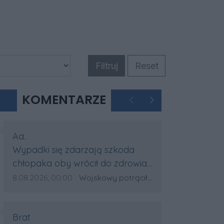
Filtruj
Reset
KOMENTARZE
Poprzednie
Następne
Autor komentarza:
Aa..
Treść komentarza:
Wypadki się zdarzają szkoda
chłopaka oby wrócił do zdrowia
.Ale potrącenie było ok 20 m za
Data dodania komentarza:
Źródło komentarza:
8.08.2026, 00:00
Wojskowy potrącił 18-latka na pasach w Wólce Sokołowskiej. Na miejscu lądował śmigłowiec LPR
pasami
Autor komentarza:
Brat