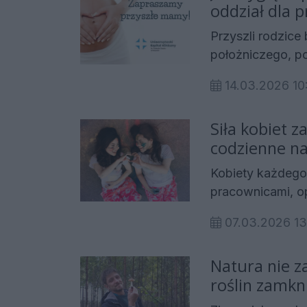
zarezerwowane d
oddział dla 
ośrodków w kraju
Przyszli rodzice
Podkarpacia.
położniczego, po
praktyczną wied
14.03.2026 10
sobotę, 28 marca
Szpital Kliniczn
Siła kobiet z
na Dzień Otwart
codzienne n
bez tajemnic”.
samopoczuc
Kobiety każdego 
pracownicami, op
W natłoku obowi
07.03.2026 
Tymczasem zdrow
co jemy, ile się
Natura nie z
badania profilak
roślin zamkn