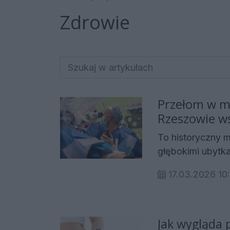
Zdrowie
Przełom w m
Rzeszowie ws
ślimakowy
To historyczny 
głębokimi ubytka
Otolaryngologii, 
17.03.2026 10
Laryngologicznej
Fryderyka Chop
województwie op
Sukces ten ozna
Jak wygląda 