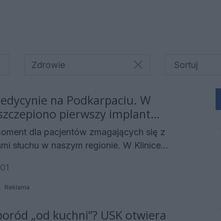
Zdrowie
edycynie na Podkarpaciu. W
zczepiono pierwszy implant
moment dla pacjentów zmagających się z
mi słuchu w naszym regionie. W Klinice
Otolaryngologii Dziecięcej i Onkologii
:01
 Uniwersyteckiego Szpitala Klinicznego im.
ina w Rzeszowie przeprowadzono pierwszą w
Reklama
erację wszczepienia implantu ślimakowego.
cza, że nowoczesne leczenie, dotychczas
poród „od kuchni”? USK otwiera