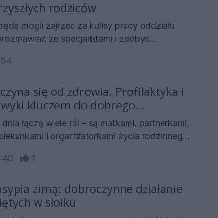
la pacjentów podróżujących do odległych
przyszłych rodziców
, stało się dostępne na miejscu, w stolicy
 będą mogli zajrzeć za kulisy pracy oddziału
rozmawiać ze specjalistami i zdobyć
zę o porodzie oraz opiece nad noworodkiem. W
:54
 2026 roku o godzinie 10:00, Uniwersytecki
y im. Fryderyka Chopina w Rzeszowie zaprasza
aczyna się od zdrowia. Profilaktyka i
y Oddziału Położniczego pod hasłem „Poród
awyki kluczem do dobrego
ia
dnia łączą wiele ról – są matkami, partnerkami,
iekunkami i organizatorkami życia rodzinnego.
ązków często zapominają jednak o sobie.
13:40
1
ie zaczyna się od codziennych decyzji: tego,
 ruszamy i czy znajdujemy czas na regularne
asypia zimą: dobroczynne działanie
tyczne.
iętych w słoiku