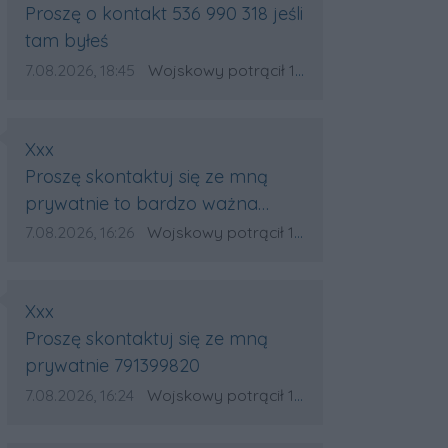
Treść komentarza:
Proszę o kontakt 536 990 318 jeśli
tam byłeś
Data dodania komentarza:
Źródło komentarza:
7.08.2026, 18:45
Wojskowy potrącił 18-latka na pasach w Wólce Sokołowskiej. Na miejscu lądował śmigłowiec LPR
Autor komentarza:
Xxx
Treść komentarza:
Proszę skontaktuj się ze mną
prywatnie to bardzo ważna
informacja 791399820
Data dodania komentarza:
Źródło komentarza:
7.08.2026, 16:26
Wojskowy potrącił 18-latka na pasach w Wólce Sokołowskiej. Na miejscu lądował śmigłowiec LPR
Autor komentarza:
Xxx
Treść komentarza:
Proszę skontaktuj się ze mną
prywatnie 791399820
Data dodania komentarza:
Źródło komentarza:
7.08.2026, 16:24
Wojskowy potrącił 18-latka na pasach w Wólce Sokołowskiej. Na miejscu lądował śmigłowiec LPR