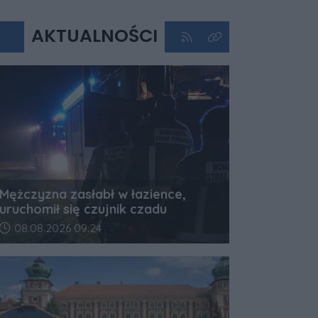
AKTUALNOŚCI
Kliknij aby przejść do kan
Kliknij aby zobaczyć 
Mężczyzna zasłabł w łazience,
uruchomił się czujnik czadu
Data dodania artykułu:
08.08.2026 09:24