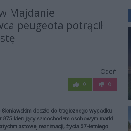
 w Majdanie
wca peugeota potrącił
stę
Oceń
0
0
e Sieniawskim doszło do tragicznego wypadku
r 875 kierujący samochodem osobowym marki
tychmiastowej reanimacji, życia 57-letniego