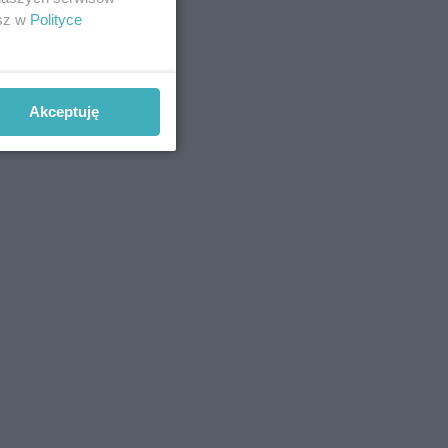
esz w
Polityce
Akceptuję