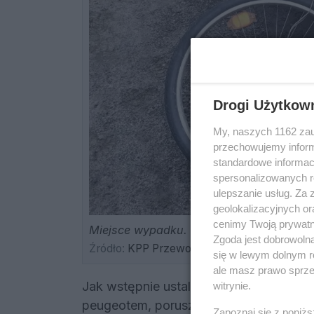
Drogi Użytkow
My, naszych 1162 zau
przechowujemy informa
standardowe informac
spersonalizowanych re
ulepszanie usług. Za
geolokalizacyjnych or
cenimy Twoją prywatno
Miejsce wypadku.
Zgoda jest dobrowoln
Źródło:
KPP Przeworsk
się w lewym dolnym r
ale masz prawo sprzec
Jak wstępnie ustalili policjanci, 52-letn
witrynie.
peugeotem, poruszał się w kierunku Bił
Zapoznaj się z poniż