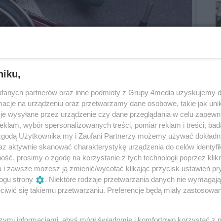
niku,
fanych partnerów oraz inne podmioty z Grupy 4media uzyskujemy d
cje na urządzeniu oraz przetwarzamy dane osobowe, takie jak unika
je wysyłane przez urządzenie czy dane przeglądania w celu zapewn
klam, wybór spersonalizowanych treści, pomiar reklam i treści, bad
 zgodą Użytkownika my i Zaufani Partnerzy możemy używać dokład
az aktywnie skanować charakterystykę urządzenia do celów identyfi
ść, prosimy o zgodę na korzystanie z tych technologii poprzez klikn
a i zawsze możesz ją zmienić/wycofać klikając przycisk ustawień pr
ogu strony
. Niektóre rodzaje przetwarzania danych nie wymagaj
iwić się takiemu przetwarzaniu. Preferencje będą miały zastosowania
i mieszkaniec powiatu biłgorajskiego, kierujący
goraja. W tym samym kierunku jechał
szymi informacjami, abyś mógł świadomie i komfortowo korzystać z