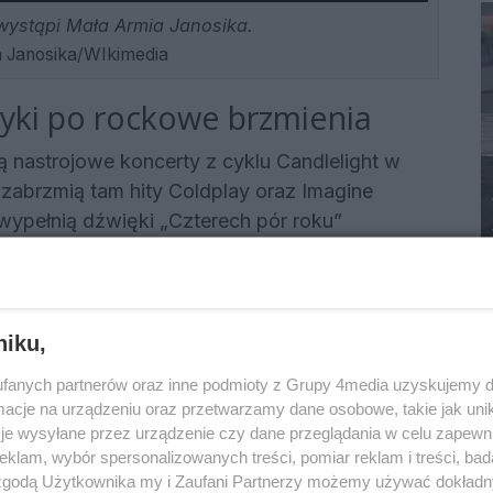
ystąpi Mała Armia Janosika.
 Janosika/WIkimedia
syki po rockowe brzmienia
ą nastrojowe koncerty z cyklu Candlelight w
 zabrzmią tam hity Coldplay oraz Imagine
wypełnią dźwięki „Czterech pór roku”
a ugości Filharmonia Podkarpacka, gdzie o
oyd z udziałem Marka Raduli.
ażeń przygotowano koncert Hardcore to Punk
niku,
:00 oraz występ zespołu Futro z Ryby w jednym
fanych partnerów oraz inne podmioty z Grupy 4media uzyskujemy d
ekich wypraw mogą natomiast wybrać się do
cje na urządzeniu oraz przetwarzamy dane osobowe, takie jak unika
licznej na spotkanie poświęcone pieszej
je wysyłane przez urządzenie czy dane przeglądania w celu zapewn
klam, wybór spersonalizowanych treści, pomiar reklam i treści, bad
 zgodą Użytkownika my i Zaufani Partnerzy możemy używać dokład