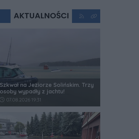
AKTUALNOŚCI
Kliknij aby przejść do kan
Kliknij aby zobaczyć 
Szkwał na Jeziorze Solińskim. Trzy
osoby wypadły z jachtu!
Data dodania artykułu:
07.08.2026 19:31