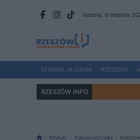
Przejdź do głównych treści
Przejdź do wyszukiwarki
Przejdź do głównego menu
sobota, 8 sierpnia 2
Facebook.com
Instagram.com
Tiktok.com
STRONA GŁÓWNA
RZESZÓW
A
BIZNES/INWESTYCJE
SPORT
Z
RZESZÓW INFO
Ponad 150 int
Paraliż Rzeszo
Tragiczny por
Tam, gdzie cz
Poważny wyp
Horror nad wo
Wojskowy potr
Kampania „Sp
Upał paraliżu
Nocny pożar w
Rusłan, dobrz
Masowe zatruci
Blisko 800 os
Co działo się
Tragiczny wyp
Tajemnicza śm
Tragedia w re
12-latek zbud
Zabójstwo, kt
Rosyjska raki
Babcia potrąc
Rosyjska raki
Nocny incyden
Tragiczny fin
Tragiczny wy
Nastolatek na
39-letni Wojc
Wspomnienie J
Pieszy zginął 
Poseł PSL Ada
Mężczyzna sko
Dramat na zap
Dramatyczny p
Dramat w Dębi
Niebezpieczna
Odszedł Jaromi
Akt oskarżeni
Okrutne odkry
70 „Maluchów”
Zaginął 33-le
Jarosławscy p
21-letni obyw
Co wydarzyło 
Rażąco zanied
Wypadek na A
Były szef KRR
Fundacja PRO-
Szpital Uniwe
Rzeszów stolic
Gdy alimenty i
Strona główna
Artykuły
Kultura i rozrywka
Rzeszów 