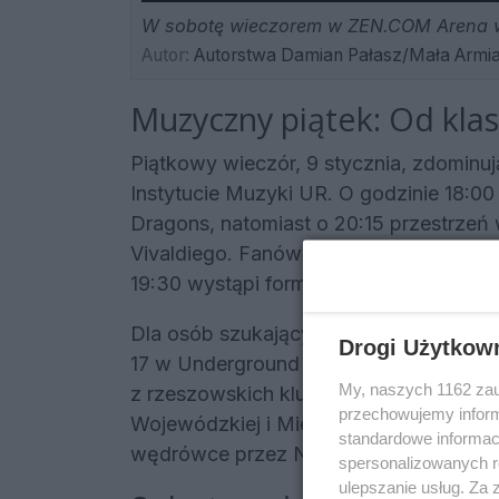
W sobotę wieczorem w ZEN.COM Arena w
Autor:
Autorstwa Damian Pałasz/Mała Armia
Muzyczny piątek: Od kla
Piątkowy wieczór, 9 stycznia, zdominuj
Instytucie Muzyki UR. O godzinie 18:00
Dragons, natomiast o 20:15 przestrzeń 
Vivaldiego. Fanów progresywnego rock
19:30 wystąpi formacja Another Pink Fl
Dla osób szukających mocniejszych wr
Drogi Użytkow
17 w Underground Pubie o godzinie 20
My, naszych 1162 zau
z rzeszowskich klubów. Miłośnicy dal
przechowujemy informa
Wojewódzkiej i Miejskiej Biblioteki Pub
standardowe informac
wędrówce przez Nową Zelandię.
spersonalizowanych re
ulepszanie usług. Za