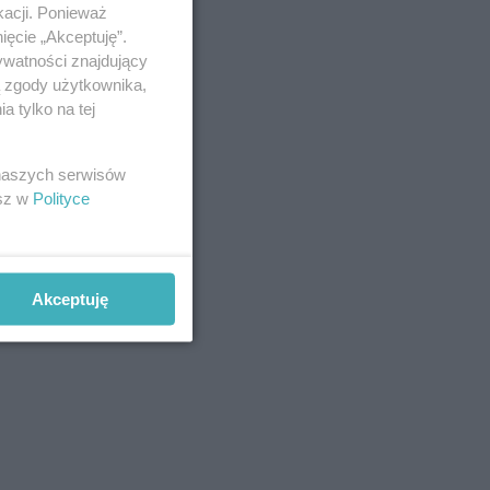
kacji. Ponieważ
ięcie „Akceptuję”.
ywatności znajdujący
ą zgody użytkownika,
 tylko na tej
 naszych serwisów
esz w
Polityce
Akceptuję