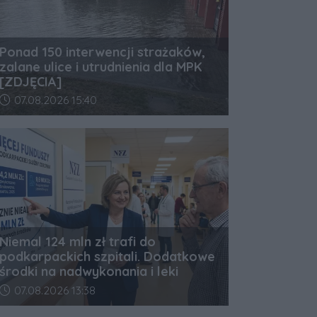
Ponad 150 interwencji strażaków,
zalane ulice i utrudnienia dla MPK
[ZDJĘCIA]
Data dodania artykułu:
07.08.2026 15:40
Niemal 124 mln zł trafi do
podkarpackich szpitali. Dodatkowe
środki na nadwykonania i leki
Data dodania artykułu:
07.08.2026 13:38