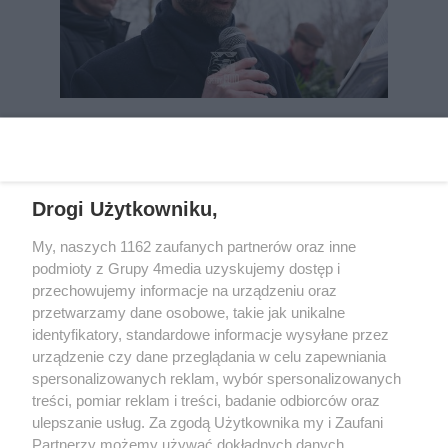
REKLAMA
Drogi Użytkowniku,
My, naszych 1162 zaufanych partnerów oraz inne
podmioty z Grupy 4media uzyskujemy dostęp i
przechowujemy informacje na urządzeniu oraz
przetwarzamy dane osobowe, takie jak unikalne
identyfikatory, standardowe informacje wysyłane przez
urządzenie czy dane przeglądania w celu zapewniania
spersonalizowanych reklam, wybór spersonalizowanych
Wydawcą
rzeszow-info.pl
jest:
treści, pomiar reklam i treści, badanie odbiorców oraz
FUNDACJA MEDIÓW NIEZALEŻNYCH LIBERTAS
ul. Kopernika 10, 35-002 Rzeszów
ulepszanie usług. Za zgodą Użytkownika my i Zaufani
Partnerzy możemy używać dokładnych danych