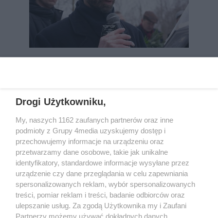
REKLAMA
Drogi Użytkowniku,
My, naszych 1162 zaufanych partnerów oraz inne
podmioty z Grupy 4media uzyskujemy dostęp i
przechowujemy informacje na urządzeniu oraz
przetwarzamy dane osobowe, takie jak unikalne
identyfikatory, standardowe informacje wysyłane przez
urządzenie czy dane przeglądania w celu zapewniania
spersonalizowanych reklam, wybór spersonalizowanych
Wydawcą
rzeszow-info.pl
jest:
treści, pomiar reklam i treści, badanie odbiorców oraz
FUNDACJA MEDIÓW NIEZALEŻNYCH LIBERTAS
ul. Kopernika 10, 35-002 Rzeszów
ulepszanie usług. Za zgodą Użytkownika my i Zaufani
Partnerzy możemy używać dokładnych danych