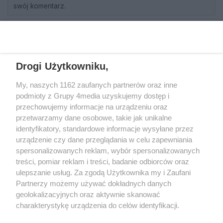
swój komentarz.
REKLAMA
Drogi Użytkowniku,
My, naszych 1162 zaufanych partnerów oraz inne
podmioty z Grupy 4media uzyskujemy dostęp i
przechowujemy informacje na urządzeniu oraz
przetwarzamy dane osobowe, takie jak unikalne
identyfikatory, standardowe informacje wysyłane przez
urządzenie czy dane przeglądania w celu zapewniania
spersonalizowanych reklam, wybór spersonalizowanych
Wydawcą
rzeszow-info.pl
jest:
treści, pomiar reklam i treści, badanie odbiorców oraz
FUNDACJA MEDIÓW NIEZALEŻNYCH LIBERTAS
ul. Kopernika 10, 35-002 Rzeszów
ulepszanie usług. Za zgodą Użytkownika my i Zaufani
Partnerzy możemy używać dokładnych danych
geolokalizacyjnych oraz aktywnie skanować
e-mail:
redakcja@rzeszow-info.pl
charakterystykę urządzenia do celów identyfikacji.
Ponieważ cenimy Twoją prywatność, prosimy o zgodę na