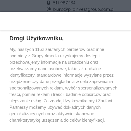
Numer telefonu firmy:
511 987 134
Adres e-mail firmy:
biuro@proinvestgroup.com.pl
REKLAMA
Drogi Użytkowniku,
My, naszych 1162 zaufanych partnerów oraz inne
podmioty z Grupy 4media uzyskujemy dostęp i
przechowujemy informacje na urządzeniu oraz
przetwarzamy dane osobowe, takie jak unikalne
identyfikatory, standardowe informacje wysyłane przez
urządzenie czy dane przeglądania w celu zapewniania
spersonalizowanych reklam, wybór spersonalizowanych
Wydawcą
rzeszow-info.pl
jest:
treści, pomiar reklam i treści, badanie odbiorców oraz
FUNDACJA MEDIÓW NIEZALEŻNYCH LIBERTAS
ul. Kopernika 10, 35-002 Rzeszów
ulepszanie usług. Za zgodą Użytkownika my i Zaufani
Partnerzy możemy używać dokładnych danych
geolokalizacyjnych oraz aktywnie skanować
e-mail:
redakcja@rzeszow-info.pl
charakterystykę urządzenia do celów identyfikacji.
Ponieważ cenimy Twoją prywatność, prosimy o zgodę na