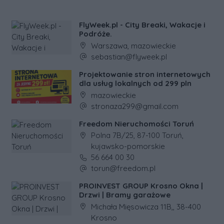
FlyWeek.pl - City Breaki, Wakacje i
Podróże.
Adres firmy:
Warszawa, mazowieckie
Adres e-mail firmy:
sebastian@flyweek.pl
Projektowanie stron internetowych
dla usług lokalnych od 299 pln
Adres firmy:
mazowieckie
Adres e-mail firmy:
stronaza299@gmail.com
Freedom Nieruchomości Toruń
Adres firmy:
Polna 7B/25, 87-100 Toruń,
kujawsko-pomorskie
Numer telefonu firmy:
56 664 00 30
Adres e-mail firmy:
torun@freedom.pl
PROINVEST GROUP Krosno Okna |
Drzwi | Bramy garażowe
Adres firmy:
Michała Mięsowicza 11B,, 38-400
Krosno