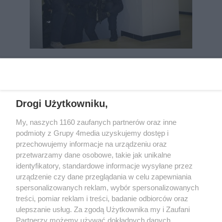
REKLAMA
Drogi Użytkowniku,
My, naszych 1160 zaufanych partnerów oraz inne
podmioty z Grupy 4media uzyskujemy dostęp i
przechowujemy informacje na urządzeniu oraz
przetwarzamy dane osobowe, takie jak unikalne
identyfikatory, standardowe informacje wysyłane przez
urządzenie czy dane przeglądania w celu zapewniania
spersonalizowanych reklam, wybór spersonalizowanych
Wydawcą
rzeszow-info.pl
jest:
treści, pomiar reklam i treści, badanie odbiorców oraz
FUNDACJA MEDIÓW NIEZALEŻNYCH LIBERTAS
ul. Kopernika 10, 35-002 Rzeszów
ulepszanie usług. Za zgodą Użytkownika my i Zaufani
Partnerzy możemy używać dokładnych danych