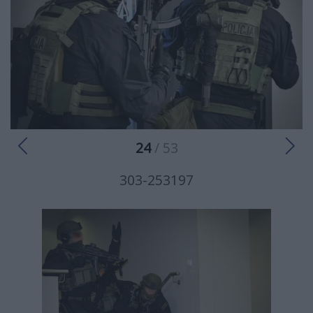
24
/ 53
303-253197