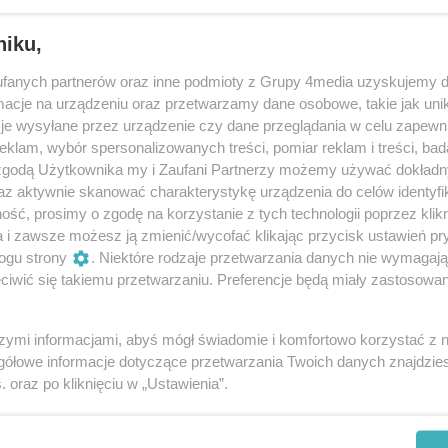
niku,
fanych partnerów oraz inne podmioty z Grupy 4media uzyskujemy d
cje na urządzeniu oraz przetwarzamy dane osobowe, takie jak unika
je wysyłane przez urządzenie czy dane przeglądania w celu zapewn
Książki i prasa
klam, wybór spersonalizowanych treści, pomiar reklam i treści, bad
 zgodą Użytkownika my i Zaufani Partnerzy możemy używać dokład
az aktywnie skanować charakterystykę urządzenia do celów identyfi
ść, prosimy o zgodę na korzystanie z tych technologii poprzez klikn
a i zawsze możesz ją zmienić/wycofać klikając przycisk ustawień pr
ogu strony
. Niektóre rodzaje przetwarzania danych nie wymagaj
iwić się takiemu przetwarzaniu. Preferencje będą miały zastosowania
szymi informacjami, abyś mógł świadomie i komfortowo korzystać z
gółowe informacje dotyczące przetwarzania Twoich danych znajdzi
s
. oraz po kliknięciu w „Ustawienia”.
REKLAMA