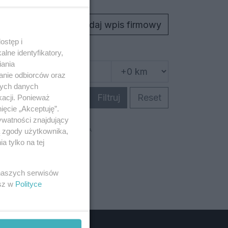
Dodaj wpis firmowy
ostęp i
lne identyfikatory,
iania
anie odbiorców oraz
nych danych
Pokaż na mapie
Filtruj
Reset
kacji. Ponieważ
ięcie „Akceptuję”.
ywatności znajdujący
ą zgody użytkownika,
REKLAMA
 tylko na tej
 naszych serwisów
esz w
Polityce