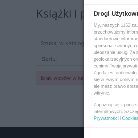
Książki i prasa
Drogi Użytkow
My, naszych 1162 zau
przechowujemy informa
standardowe informac
spersonalizowanych re
ulepszanie usług. Za
geolokalizacyjnych or
cenimy Twoją prywatno
Zgoda jest dobrowoln
Brak wpisów w katalogu firm
się w lewym dolnym r
ale masz prawo sprzec
witrynie.
Zapoznaj się z poniż
internetowych. Szcze
Prywatności
i
Cookie