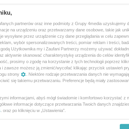
yka
niku,
fanych partnerów oraz inne podmioty z Grupy 4media uzyskujemy d
cje na urządzeniu oraz przetwarzamy dane osobowe, takie jak unika
je wysyłane przez urządzenie czy dane przeglądania w celu zapewn
Akwarystyka
klam, wybór spersonalizowanych treści, pomiar reklam i treści, bad
 zgodą Użytkownika my i Zaufani Partnerzy możemy używać dokład
az aktywnie skanować charakterystykę urządzenia do celów identyfi
ść, prosimy o zgodę na korzystanie z tych technologii poprzez klikn
a i zawsze możesz ją zmienić/wycofać klikając przycisk ustawień pr
ogu strony
. Niektóre rodzaje przetwarzania danych nie wymagaj
iwić się takiemu przetwarzaniu. Preferencje będą miały zastosowania
szymi informacjami, abyś mógł świadomie i komfortowo korzystać z
gółowe informacje dotyczące przetwarzania Twoich danych znajdzi
s
. oraz po kliknięciu w „Ustawienia”.
REKLAMA