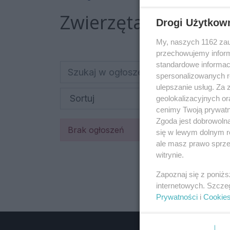
Zwierzęta:
Akwaryst
Drogi Użytkow
My, naszych 1162 zau
przechowujemy informa
standardowe informac
spersonalizowanych re
ulepszanie usług. Za
geolokalizacyjnych or
cenimy Twoją prywatno
Zgoda jest dobrowoln
Brak ogłoszeń
się w lewym dolnym r
ale masz prawo sprzec
witrynie.
Zapoznaj się z poniż
internetowych. Szcze
Prywatności
i
Cookie