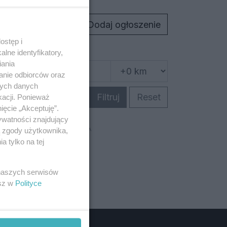
Dodaj ogłoszenie
ostęp i
lne identyfikatory,
iania
anie odbiorców oraz
nych danych
Filtruj
Reset
kacji. Ponieważ
ięcie „Akceptuję”.
ywatności znajdujący
ą zgody użytkownika,
REKLAMA
 tylko na tej
 naszych serwisów
esz w
Polityce