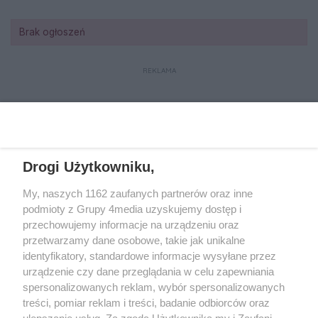
Brak ogłoszeń
REKLAMA
REKLAMA
Drogi Użytkowniku,
My, naszych 1162 zaufanych partnerów oraz inne
podmioty z Grupy 4media uzyskujemy dostęp i
przechowujemy informacje na urządzeniu oraz
przetwarzamy dane osobowe, takie jak unikalne
identyfikatory, standardowe informacje wysyłane przez
urządzenie czy dane przeglądania w celu zapewniania
spersonalizowanych reklam, wybór spersonalizowanych
Wydawcą
rzeszow-info.pl
jest:
treści, pomiar reklam i treści, badanie odbiorców oraz
FUNDACJA MEDIÓW NIEZALEŻNYCH LIBERTAS
ul. Kopernika 10, 35-002 Rzeszów