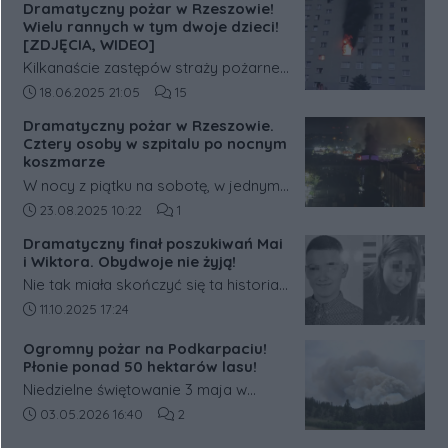
Dramatyczny pożar w Rzeszowie!
dwojga nastolatków – 14-letniej Mai i
Wielu rannych w tym dwoje dzieci!
15-letniego Wiktora.
[ZDJĘCIA, WIDEO]
Kilkanaście zastępów straży pożarnej
walczy z dużym, rozwiniętym pożarem
Data dodania artykułu:
Liczba komentarzy artykułu:
18.06.2025 21:05
15
mieszkania przy ulicy Popiełuszki w
Dramatyczny pożar w Rzeszowie.
Rzeszowie. Ludzie nie mogą wydostać
Cztery osoby w szpitalu po nocnym
się z klatki.
koszmarze
W nocy z piątku na sobotę, w jednym
z bloków mieszkalnych przy ulicy
Data dodania artykułu:
Liczba komentarzy artykułu:
23.08.2025 10:22
1
Henryka Siemiradzkiego w Rzeszowie,
Dramatyczny finał poszukiwań Mai
wybuchł groźny pożar. Walka z
i Wiktora. Obydwoje nie żyją!
żywiołem trwała blisko trzy godziny, a
Nie tak miała skończyć się ta historia.
w jej wyniku cztery osoby trafiły do
Tysiące internautów, a w terenie
Data dodania artykułu:
11.10.2025 17:24
szpitala.
policjanci z Komendy Miejskiej Policji
Ogromny pożar na Podkarpaciu!
w Rzeszowie przy wsparciu
Płonie ponad 50 hektarów lasu!
policjantów z Komendy Wojewódzkiej
Niedzielne świętowanie 3 maja w
Policji w Rzeszowie oraz strażaków
regionie tarnobrzeskim zostało
Data dodania artykułu:
Liczba komentarzy artykułu:
03.05.2026 16:40
2
od wczoraj poszukiwało zaginionych:
przerwane przez groźny żywioł. Na
14-letniej Mai z Rzeszowa i 15-letniego