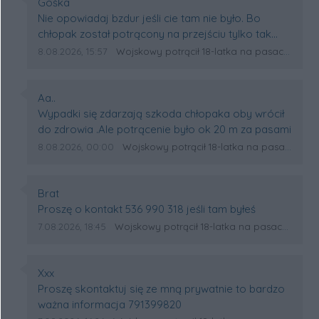
Autor komentarza:
Gośka
Treść komentarza:
Nie opowiadaj bzdur jeśli cie tam nie było. Bo
chłopak został potrącony na przejściu tylko tak
daleko go odrzuciło. Mam nadzieję że szybko
Data dodania komentarza:
Źródło komentarza:
8.08.2026, 15:57
Wojskowy potrącił 18-latka na pasach w Wólce Sokołowskiej. Na miejscu lądował śmigłowiec LPR
wróci do zdrowia.
Autor komentarza:
Aa..
Treść komentarza:
Wypadki się zdarzają szkoda chłopaka oby wrócił
do zdrowia .Ale potrącenie było ok 20 m za pasami
Data dodania komentarza:
Źródło komentarza:
8.08.2026, 00:00
Wojskowy potrącił 18-latka na pasach w Wólce Sokołowskiej. Na miejscu lądował śmigłowiec LPR
Autor komentarza:
Brat
Treść komentarza:
Proszę o kontakt 536 990 318 jeśli tam byłeś
Data dodania komentarza:
Źródło komentarza:
7.08.2026, 18:45
Wojskowy potrącił 18-latka na pasach w Wólce Sokołowskiej. Na miejscu lądował śmigłowiec LPR
Autor komentarza:
Xxx
Treść komentarza:
Proszę skontaktuj się ze mną prywatnie to bardzo
ważna informacja 791399820