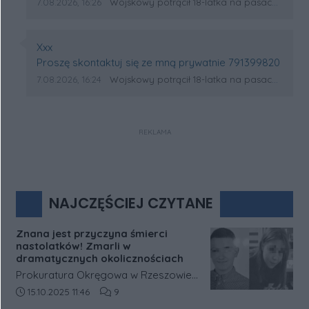
Data dodania komentarza:
Źródło komentarza:
7.08.2026, 16:26
Wojskowy potrącił 18-latka na pasach w Wólce Sokołowskiej. Na miejscu lądował śmigłowiec LPR
Autor komentarza:
Xxx
Treść komentarza:
Proszę skontaktuj się ze mną prywatnie 791399820
Data dodania komentarza:
Źródło komentarza:
7.08.2026, 16:24
Wojskowy potrącił 18-latka na pasach w Wólce Sokołowskiej. Na miejscu lądował śmigłowiec LPR
REKLAMA
NAJCZĘŚCIEJ CZYTANE
Znana jest przyczyna śmierci
nastolatków! Zmarli w
dramatycznych okolicznościach
Prokuratura Okręgowa w Rzeszowie
podała nowe informacje dotyczące
Data dodania artykułu:
Liczba komentarzy artykułu:
15.10.2025 11:46
9
śledztwa w sprawie tragicznej śmierci