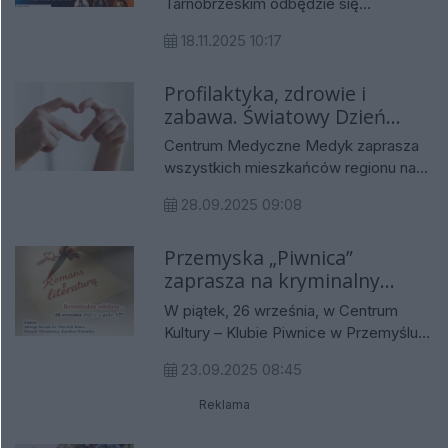
Tarnobrzeskim odbędzie się
Technologiczno-Przyrodniczym
wyjątkowe wydarzenie – Festiwal Lodu
Uniwersytetu Rzeszowskiego.
18.11.2025 10:17
i Ognia, impreza, która łączy
ekstremalne przeżycia, widowiskowe
Profilaktyka, zdrowie i
pokazy, saunowe rytuały oraz działania
zabawa. Światowy Dzień
charytatywne. Wstęp na wydarzenie
jest bezpłatny, a całość odbywa się
Serca z Centrum Medycznym
Centrum Medyczne Medyk zaprasza
pod honorowym patronatem
Medyk!
wszystkich mieszkańców regionu na
Prezydenta Miasta Tarnobrzega.
wyjątkowe wydarzenie z okazji
28.09.2025 09:08
Światowego Dnia Serca 2025. To
międzynarodowa inicjatywa, która co
Przemyska „Piwnica”
roku przypomina, jak ogromne
zaprasza na kryminalny
znaczenie ma profilaktyka i troska o
zdrowie układu krążenia.
„Romans z Literaturą”
W piątek, 26 września, w Centrum
Kultury – Klubie Piwnice w Przemyślu
odbędzie się dziewiąta edycja
23.09.2025 08:45
cyklicznego spotkania literackiego
„Romans z Literaturą”. Tym razem
Reklama
wydarzenie, które powstało w 2022
roku, będzie miało odsłonę kryminalną,