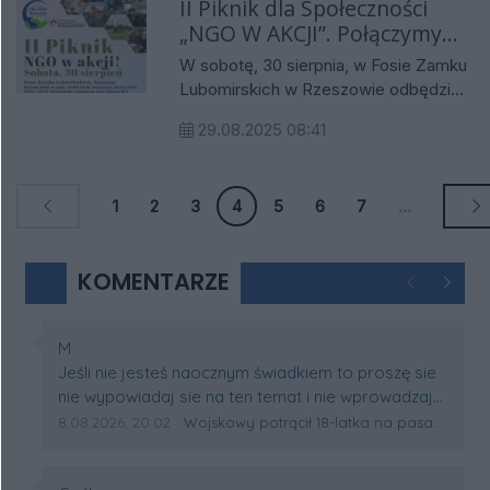
II Piknik dla Społeczności
koncentrując się na twórcach tego
„NGO W AKCJI”. Połączymy
gatunku.
siły dla lokalnych inicjatyw w
W sobotę, 30 sierpnia, w Fosie Zamku
Rzeszowie!
Lubomirskich w Rzeszowie odbędzie
się II Piknik dla Społeczności: „NGO W
29.08.2025 08:41
AKCJI". Wydarzenie, organizowane
przez Sieć NGO Rzeszów – Aktywni
Razem, ma na celu zaprezentowanie
1
2
3
4
5
6
7
...
działalności organizacji
pozarządowych i zintegrowanie
lokalnej społeczności. Wstęp na
KOMENTARZE
imprezę jest bezpłatny.
Poprzednie
Następ
Autor komentarza:
M
Treść komentarza:
Jeśli nie jesteś naocznym świadkiem to proszę sie
nie wypowiadaj sie na ten temat i nie wprowadzaj
nikogo w błąd
Data dodania komentarza:
Źródło komentarza:
8.08.2026, 20:02
Wojskowy potrącił 18-latka na pasach w Wólce Sokołowskiej. Na miejscu lądował śmigłowiec LPR