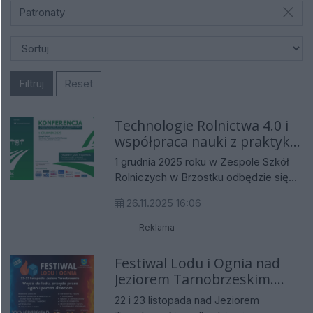
Patronaty
Filtruj
Reset
Technologie Rolnictwa 4.0 i
współpraca nauki z praktyką.
Ogólnopolska konferencja
1 grudnia 2025 roku w Zespole Szkół
na Podkarpaciu
Rolniczych w Brzostku odbędzie się
konferencja „AgroPrzyszłość – rozwój
26.11.2025 16:06
i innowacje w edukacji rolniczej”.
Wydarzenie organizowane jest przez
Reklama
Podkarpacki Oddział Regionalny
Agencji Restrukturyzacji i Modernizacji
Festiwal Lodu i Ognia nad
Rolnictwa we współpracy z Zespołem
Jeziorem Tarnobrzeskim.
Szkół Centrum Kształcenia Rolniczego
Ekstremalne emocje w
22 i 23 listopada nad Jeziorem
w Brzostku oraz Wydziałem
szczytnym celu