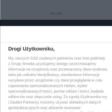
terenie poligonu w Nowej Dębie –
Wiktora z powiatu sanockiego.
drugiego co do wielkości obiektu
Niestety nie mamy do przekazania
wojskowego w Polsce – wybuchł
dobrych informacji...
REKLAMA
pożar lasu, który błyskawicznie objął
obszar 50 hektarów. Sytuacja jest
poważna, a warunki terenowe
sprawiają, że walka z ogniem
przypomina starcie z „niewidzialnym
przeciwnikiem”.
Drogi Użytkowniku,
My, naszych 1162 zaufanych partnerów oraz inne podmioty
Wydawcą
rzeszow-info.pl
jest:
z Grupy 4media uzyskujemy dostęp i przechowujemy
FUNDACJA MEDIÓW NIEZALEŻNYCH LIBERTAS
informacje na urządzeniu oraz przetwarzamy dane osobowe,
ul. Kopernika 10, 35-002 Rzeszów
takie jak unikalne identyfikatory, standardowe informacje
wysyłane przez urządzenie czy dane przeglądania w celu
e-mail:
redakcja@rzeszow-info.pl
zapewniania spersonalizowanych reklam, wybór
spersonalizowanych treści, pomiar reklam i treści, badanie
odbiorców oraz ulepszanie usług. Za zgodą Użytkownika my
i Zaufani Partnerzy możemy używać dokładnych danych
Redakcja
Kontakt
Regulamin
geolokalizacyjnych oraz aktywnie skanować
Zasady dodawania i publikacji komentarzy
Patronaty